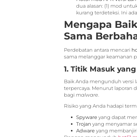
dua alasan: (1) mod untuk
kurang terdeteksi. Ini ad
Mengapa Baik
Sama Berbah
Perdebatan antara mencari
ho
sama melanggar keamanan pe
1. Titik Masuk ya
Baik Anda mengunduh versi la
terpercaya. Menurut laporan d
bagi
malware
.
Risiko yang Anda hadapi term
Spyware
yang dapat men
Trojan
yang menyamar seb
Adware
yang membanjiri 