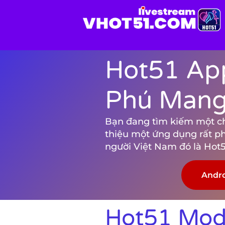
Hot51 App
Phú Mang 
Bạn đang tìm kiếm một chươ
thiệu một ứng dụng rất p
người Việt Nam đó là Hot5
Andr
Hot51 Mod 