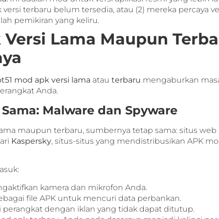
 versi terbaru belum tersedia, atau (2) mereka percaya ver
alah pemikiran yang keliru.
 Versi Lama Maupun Terba
aya
t51 mod apk versi lama
atau
terbaru
mengaburkan masal
rangkat Anda.
ng Sama: Malware dan Spyware
ma maupun terbaru, sumbernya tetap sama: situs web p
ari
Kaspersky
, situs-situs yang mendistribusikan APK 
asuk:
gaktifkan kamera dan mikrofon Anda.
agai file APK untuk mencuri data perbankan.
perangkat dengan iklan yang tidak dapat ditutup.