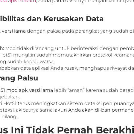
od apk terbaru
, Anda pada dasarnya menjadi kelinci pe
ibilitas dan Kerusakan Data
 versi lama
dengan paksa pada perangkat yang sudah di
h:
Mod tidak dirancang untuk berinteraksi dengan pemba
 Hot51 mungkin sudah memutakhirkan protokol keaman
yang sudah kedaluwarsa.
abkan data aplikasi Anda rusak, menghapus riwayat dan
yang Palsu
51 mod apk versi lama
lebih “aman” karena sudah beredar
 jebakan.
rti Hot51 terus meningkatkan sistem deteksi penipuann
rdeteksi, akibatnya sama:
akun Anda akan di-ban permane
hilang.
s Ini Tidak Pernah Berakhi