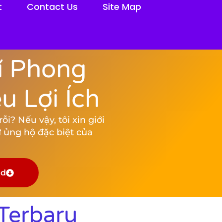
t
Contact Us
Site Map
í Phong
 Lợi Ích
i? Nếu vậy, tôi xin giới
 ủng hộ đặc biệt của
ad
Terbaru