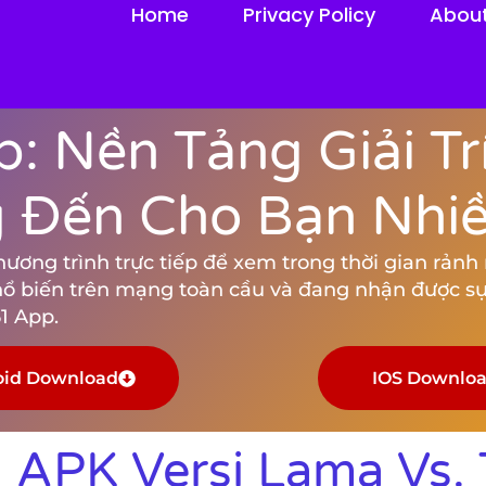
Home
Privacy Policy
Abou
: Nền Tảng Giải Tr
Đến Cho Bạn Nhiều
ng trình trực tiếp để xem trong thời gian rảnh rỗ
hổ biến trên mạng toàn cầu và đang nhận được sự
1 App.
oid Download
IOS Downlo
APK Versi Lama Vs. 