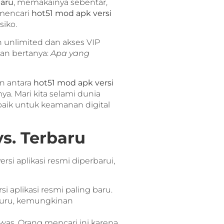
baru
, memakainya sebentar,
 mencari
hot51 mod apk versi
siko.
 unlimited dan akses VIP
dan bertanya:
Apa yang
an antara
hot51 mod apk versi
a. Mari kita selami dunia
aik untuk keamanan digital
s. Terbaru
si aplikasi resmi diperbarui,
i aplikasi resmi paling baru.
-buru, kemungkinan
awas. Orang mencari ini karena