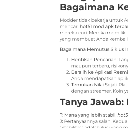
Bagaimana Kel
Modder tidak bekerja untuk A
mencari
hot51 mod apk terba
mereka curi. Mereka memilik
yang membuat Anda kembali
Bagaimana Memutus Siklus In
Hentikan Pencarian:
Lang
maupun terbaru, risikony
Beralih ke Aplikasi Resmi
Anda mendapatkan aplika
Temukan Nilai Sejati Plat
dengan streamer. Koin y
Tanya Jawab: 
T: Mana yang lebih stabil,
hot5
J:
Pertanyaannya salah. Keduan
“Stabilitas” adalah ilusi ya