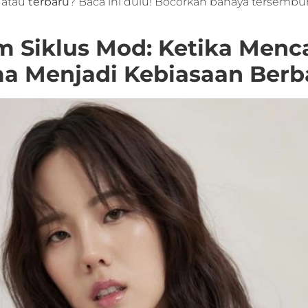
atau
terbaru
? Baca ini dulu! Bocorkan bahaya tersembu
m Siklus Mod: Ketika Menc
ma Menjadi Kebiasaan Ber