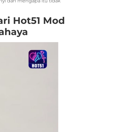
nyi dan mengapa itu tidak
ari Hot51 Mod
bahaya