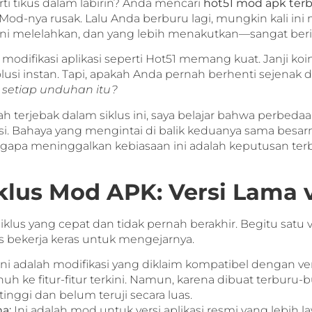
i tikus dalam labirin? Anda mencari
hot51 mod apk ter
 Mod-nya rusak. Lalu Anda berburu lagi, mungkin kali ini
ini melelahkan, dan yang lebih menakutkan—sangat beri
ifikasi aplikasi seperti Hot51 memang kuat. Janji koin
lusi instan. Tapi, apakah Anda pernah berhenti sejenak 
 setiap unduhan itu?
 terjebak dalam siklus ini, saya belajar bahwa perbeda
si. Bahaya yang mengintai di balik keduanya sama besarny
gapa meninggalkan kebiasaan ini adalah keputusan terb
us Mod APK: Versi Lama v
us yang cepat dan tidak pernah berakhir. Begitu satu ver
bekerja keras untuk mengejarnya.
ni adalah modifikasi yang diklaim kompatibel dengan vers
nuh ke fitur-fitur terkini. Namun, karena dibuat terburu
nggi dan belum teruji secara luas.
a:
Ini adalah mod untuk versi aplikasi resmi yang lebih l