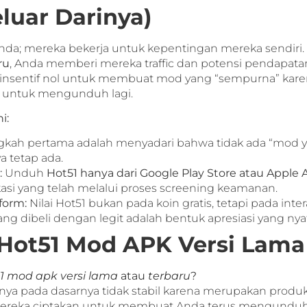
uar Darinya)
nda; mereka bekerja untuk kepentingan mereka sendiri. 
ru
, Anda memberi mereka traffic dan potensi pendapatan 
i insentif nol untuk membuat mod yang “sempurna” kare
 untuk mengunduh lagi.
i:
kah pertama adalah menyadari bahwa tidak ada “mod ya
a tetap ada.
:
Unduh
Hot51 hanya dari Google Play Store atau Apple 
si yang telah melalui proses screening keamanan.
form:
Nilai Hot51 bukan pada koin gratis, tetapi pada inter
ang dibeli dengan legit adalah bentuk apresiasi yang n
Hot51 Mod APK Versi Lama 
1 mod apk versi lama
atau
terbaru
?
ya pada dasarnya tidak stabil karena merupakan produk r
ng mereka ciptakan untuk membuat Anda terus mengunduh.