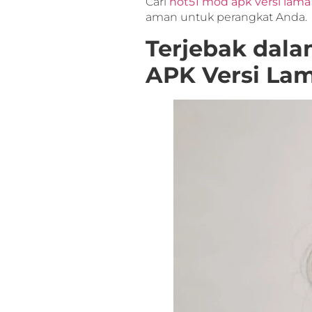
Cari
hot51 mod apk versi lama
aman untuk perangkat Anda.
Terjebak dala
APK Versi La