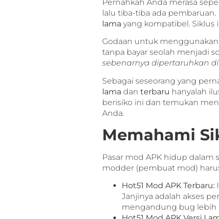
Pernahkah Anda merasa sepert
lalu tiba-tiba ada pembaruan.
lama
yang kompatibel. Siklus 
Godaan untuk menggunakan mod
tanpa bayar seolah menjadi so
sebenarnya dipertaruhkan di
Sebagai seseorang yang pernah
lama
dan
terbaru
hanyalah ilu
berisiko ini dan temukan men
Anda.
Memahami Sikl
Pasar mod APK hidup dalam sikl
modder (pembuat mod) harus 
Hot51 Mod APK Terbaru:
I
Janjinya adalah akses pe
mengandung bug lebih ti
Hot51 Mod APK Versi Lam