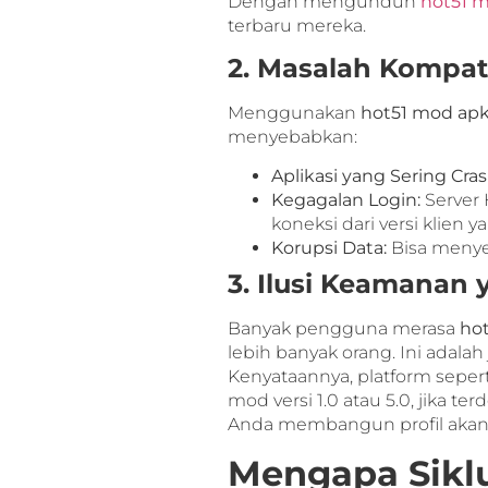
Dengan mengunduh
hot51 m
terbaru mereka.
2. Masalah Kompat
Menggunakan
hot51 mod apk
menyebabkan:
Aplikasi yang Sering Cras
Kegagalan Login:
Server
koneksi dari versi klien 
Korupsi Data:
Bisa menyeb
3. Ilusi Keamanan 
Banyak pengguna merasa
hot
lebih banyak orang. Ini adalah
Kenyataannya, platform sepe
mod versi 1.0 atau 5.0, jika te
Anda membangun profil akan 
Mengapa Siklu