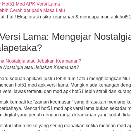
r Hot51 Mod APK Versi Lama
bih Cerah daripada Masa Lalu
ati-hati! Eksplorasi risiko keamanan & mengapa
mod apk hot5
ersi Lama: Mengejar Nostalgi
lapetaka?
a Nostalgia atau Jebakan Keamanan?
ru sebuah aplikasi justru lebih rumit atau menghilangkan fitur 
mencari
hot51 mod apk versi lama
. Mungkin ada kenangan deng
versi lawas tertentu dari
mod apk hot51
lebih stabil dan kurang
 untuk kembali ke “zaman keemasan” yang dirasakan memang ku
 berbahaya. Mencari
hot51 mod apk versi lama
bukan sekadar me
 digital yang penuh dengan ranjau keamanan yang sudah tidak
alui labirin risiko yang sering diabaikan ketika mencari
mod a