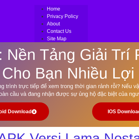
Home
Privacy Policy
About
Contact Us
Site Map
: Nền Tảng Giải Trí
Cho Bạn Nhiều Lợi 
trình trực tiếp để xem trong thời gian rảnh rỗi? Nếu vậy
toàn cầu và đang nhận được sự ủng hộ đặc biệt của ngư
oid Download
IOS Downloa
APK Versi Lama Nosta