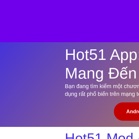
Hot51 App
Mang Đến 
Bạn đang tìm kiếm một chương 
dụng rất phổ biến trên mạng 
Andr
Hot51 Mod 