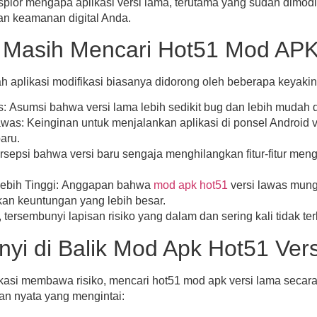
lor mengapa aplikasi versi lama, terutama yang sudah dimod
dan keamanan digital Anda.
Masih Mencari Hot51 Mod APK
h aplikasi modifikasi biasanya didorong oleh beberapa keyakin
s:
Asumsi bahwa versi lama lebih sedikit bug dan lebih mudah 
awas:
Keinginan untuk menjalankan aplikasi di ponsel Android ve
aru.
sepsi bahwa versi baru sengaja menghilangkan fitur-fitur meng
ebih Tinggi:
Anggapan bahwa
mod apk hot51
versi lawas mungk
kan keuntungan yang lebih besar.
 tersembunyi lapisan risiko yang dalam dan sering kali tidak terl
nyi di Balik Mod Apk Hot51 Ver
kasi membawa risiko, mencari
hot51 mod apk versi lama
secara
an nyata yang mengintai: