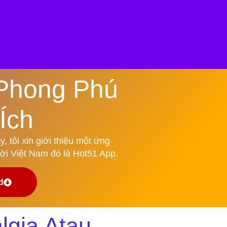
 Phong Phú
Ích
, tôi xin giới thiệu một ứng
ời Việt Nam đó là Hot51 App.
d
lgia Atau