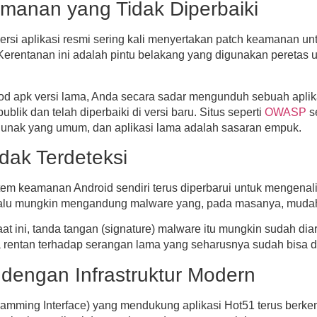
manan yang Tidak Diperbaiki
 versi aplikasi resmi sering kali menyertakan
patch keamanan
unt
. Kerentanan ini adalah pintu belakang yang digunakan peretas
od apk versi lama
, Anda secara sadar mengunduh sebuah aplik
lik dan telah diperbaiki di versi baru. Situs seperti
OWASP
s
 lunak yang umum, dan aplikasi lama adalah sasaran empuk.
dak Terdeteksi
stem keamanan Android sendiri terus diperbarui untuk mengena
 lalu mungkin mengandung malware yang, pada masanya, mudah 
 ini, tanda tangan (signature) malware itu mungkin sudah diar
a rentan terhadap serangan lama yang seharusnya sudah bisa di
 dengan Infrastruktur Modern
gramming Interface) yang mendukung aplikasi Hot51 terus ber