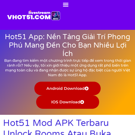
Hot51 App: Nền Tảng Giải Trí Phong
Phú Mang Đến Cho Bạn Nhiều Lợi
Ích
Bạn đang tìm kiếm một chương trình trực tiếp để xem trong thời gian
rảnh rỗi? Nếu vậy, tôi xin giới thiệu một ứng dụng rất phổ biến trên
mạng toàn cầu và đang nhận được sự ủng hộ đặc biệt của người Việt
Nam đó là Hot51 App.
Android Download
IOS Download
Hot51 Mod APK Terbaru
Unlock Rooms Atau Buka