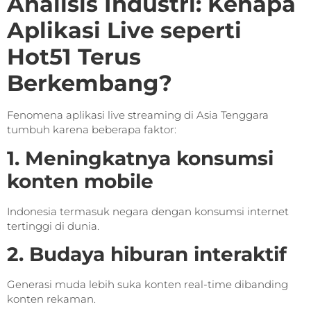
Analisis Industri: Kenapa
Aplikasi Live seperti
Hot51 Terus
Berkembang?
Fenomena aplikasi live streaming di Asia Tenggara
tumbuh karena beberapa faktor:
1. Meningkatnya konsumsi
konten mobile
Indonesia termasuk negara dengan konsumsi internet
tertinggi di dunia.
2. Budaya hiburan interaktif
Generasi muda lebih suka konten real-time dibanding
konten rekaman.