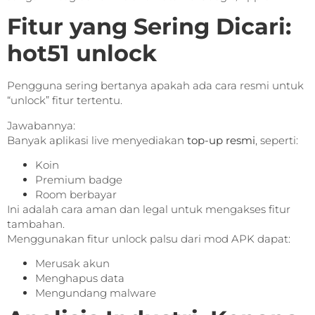
Fitur yang Sering Dicari:
hot51 unlock
Pengguna sering bertanya apakah ada cara resmi untuk
“unlock” fitur tertentu.
Jawabannya:
Banyak aplikasi live menyediakan
top-up resmi
, seperti:
Koin
Premium badge
Room berbayar
Ini adalah cara aman dan legal untuk mengakses fitur
tambahan.
Menggunakan fitur unlock palsu dari mod APK dapat:
Merusak akun
Menghapus data
Mengundang malware