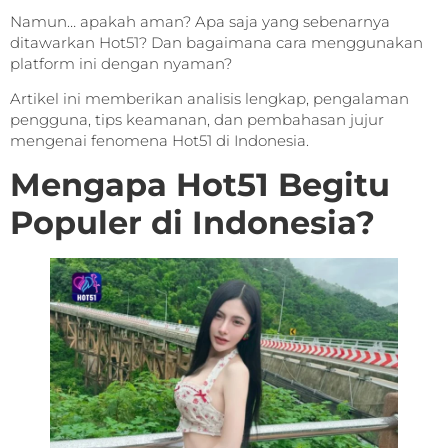
Namun… apakah aman? Apa saja yang sebenarnya
ditawarkan Hot51? Dan bagaimana cara menggunakan
platform ini dengan nyaman?
Artikel ini memberikan analisis lengkap, pengalaman
pengguna, tips keamanan, dan pembahasan jujur
mengenai fenomena Hot51 di Indonesia.
Mengapa Hot51 Begitu
Populer di Indonesia?