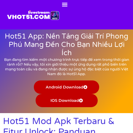
Hot51 App: Nền Tảng Giải Trí Phong
Phú Mang Đến Cho Bạn Nhiều Lợi
Ích
Bạn đang tìm kiếm một chương trình trực tiếp để xem trong thời gian
rảnh rỗi? Nếu vậy, tôi xin giới thiệu một ứng dụng rất phổ biến trên
mạng toàn cầu và đang nhận được sự ủng hộ đặc biệt của người Việt
Nam đó là Hot51 App.
Android Download
IOS Download
Hot51 Mod Apk Terbaru &
Fitur Unlock: Panduan