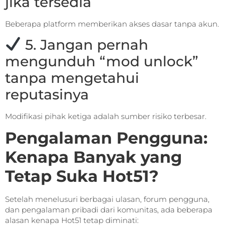
jika tersedia
Beberapa platform memberikan akses dasar tanpa akun.
5. Jangan pernah
mengunduh “mod unlock”
tanpa mengetahui
reputasinya
Modifikasi pihak ketiga adalah sumber risiko terbesar.
Pengalaman Pengguna:
Kenapa Banyak yang
Tetap Suka Hot51?
Setelah menelusuri berbagai ulasan, forum pengguna,
dan pengalaman pribadi dari komunitas, ada beberapa
alasan kenapa Hot51 tetap diminati: