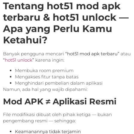
Tentang hot51 mod apk
terbaru & hot51 unlock —
Apa yang Perlu Kamu
Ketahui?
Banyak pengguna mencari
“hot51 mod apk terbaru”
atau
“
hot51 unlock
”
karena ingin:
Membuka room premium
Mengakses fitur tanpa batas
Menghindari pembelian dalam aplikasi
Namun, ada hal yang wajib dipahami:
Mod APK ≠ Aplikasi Resmi
File modifikasi dibuat oleh pihak ketiga — bukan
pengembang resmi — sehingga:
Keamanannya tidak terjamin