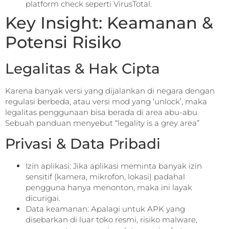
platform check seperti VirusTotal.
Key Insight: Keamanan &
Potensi Risiko
Legalitas & Hak Cipta
Karena banyak versi yang dijalankan di negara dengan
regulasi berbeda, atau versi mod yang ‘unlock’, maka
legalitas penggunaan bisa berada di area abu-abu.
Sebuah panduan menyebut “legality is a grey area”
Privasi & Data Pribadi
Izin aplikasi: Jika aplikasi meminta banyak izin
sensitif (kamera, mikrofon, lokasi) padahal
pengguna hanya menonton, maka ini layak
dicurigai.
Data keamanan: Apalagi untuk APK yang
disebarkan di luar toko resmi, risiko malware,