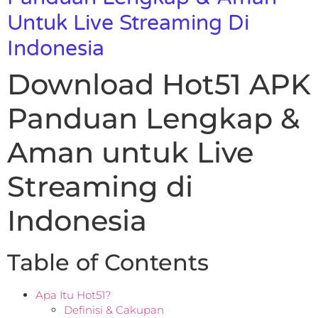
Untuk Live Streaming Di
Indonesia
Download Hot51 APK
Panduan Lengkap &
Aman untuk Live
Streaming di
Indonesia
Table of Contents
Apa Itu Hot51?
Definisi & Cakupan