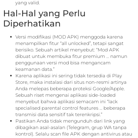
yang valid.
Hal-Hal yang Perlu
Diperhatikan
Versi modifikasi (MOD APK) menggoda karena
menampilkan fitur “all unlocked”, tetapi sangat
berisiko. Sebuah artikel menyebut: “Mod APK
dibuat untuk membuka fitur premium … namun
penggunaan versi mod bisa mengancam
keamanan data.”
Karena aplikasi ini sering tidak tersedia di Play
Store, maka instalasi dari situs non-resmi artinya
Anda melepas beberapa proteksi Google/Apple.
Sebuah riset mengenai aplikasi side-loaded
menyebut bahwa aplikasi semacam ini “lack
specialised parental control features … beberapa
transmisi data sensitif tak terenkripsi.”
Pastikan Anda tidak mengunduh dari link yang
dibagikan asal-asalan (Telegram, grup WA tanpa
kontrol). Selalu scan file APK dengan antivirus atau