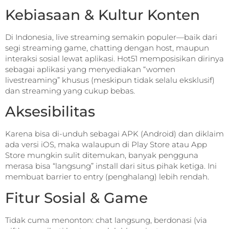
Kebiasaan & Kultur Konten
Di Indonesia, live streaming semakin populer—baik dari
segi streaming game, chatting dengan host, maupun
interaksi sosial lewat aplikasi. Hot51 memposisikan dirinya
sebagai aplikasi yang menyediakan “women
livestreaming” khusus (meskipun tidak selalu eksklusif)
dan streaming yang cukup bebas.
Aksesibilitas
Karena bisa di-unduh sebagai APK (Android) dan diklaim
ada versi iOS, maka walaupun di Play Store atau App
Store mungkin sulit ditemukan, banyak pengguna
merasa bisa “langsung” install dari situs pihak ketiga. Ini
membuat barrier to entry (penghalang) lebih rendah.
Fitur Sosial & Game
Tidak cuma menonton: chat langsung, berdonasi (via