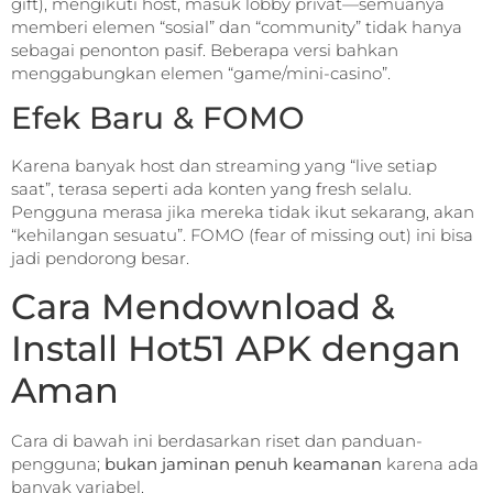
gift), mengikuti host, masuk lobby privat—semuanya
memberi elemen “sosial” dan “community” tidak hanya
sebagai penonton pasif. Beberapa versi bahkan
menggabungkan elemen “game/mini-casino”.
Efek Baru & FOMO
Karena banyak host dan streaming yang “live setiap
saat”, terasa seperti ada konten yang fresh selalu.
Pengguna merasa jika mereka tidak ikut sekarang, akan
“kehilangan sesuatu”. FOMO (fear of missing out) ini bisa
jadi pendorong besar.
Cara Mendownload &
Install Hot51 APK dengan
Aman
Cara di bawah ini berdasarkan riset dan panduan-
pengguna;
bukan jaminan penuh keamanan
karena ada
banyak variabel.