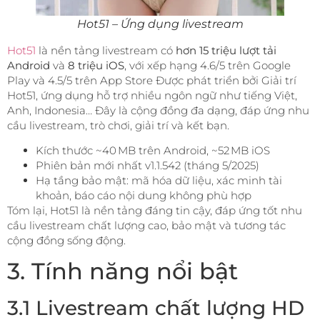
Hot51 – Ứng dụng livestream
Hot51
là nền tảng livestream có
hơn 15 triệu lượt tải
Android
và
8 triệu iOS
, với xếp hạng 4.6/5 trên Google
Play và 4.5/5 trên App Store Được phát triển bởi Giải trí
Hot51, ứng dụng hỗ trợ nhiều ngôn ngữ như tiếng Việt,
Anh, Indonesia… Đây là cộng đồng đa dạng, đáp ứng nhu
cầu livestream, trò chơi, giải trí và kết bạn.
Kích thước ~40 MB trên Android, ~52 MB iOS
Phiên bản mới nhất v1.1.542 (tháng 5/2025)
Hạ tầng bảo mật: mã hóa dữ liệu, xác minh tài
khoản, báo cáo nội dung không phù hợp
Tóm lại, Hot51 là nền tảng đáng tin cậy, đáp ứng tốt nhu
cầu livestream chất lượng cao, bảo mật và tương tác
cộng đồng sống động.
3. Tính năng nổi bật
3.1 Livestream chất lượng HD