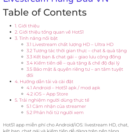
Table of Contents
1. Giới thiệu
2. Giới thiệu tổng quan về Hot51
3. Tính năng nổi bật
3.1 Livestream chất lượng HD – Ultra HD
3.2 Tương tác thời gian thực – chat & quà tặng
3.3 Kết bạn & chat gái – giao lưu cộng đồng
3.4 Kiếm tiền dễ – quà tặng & chế độ đại lý
3.5 Bảo mật & quyền riêng tư – an tâm tuyệt
đối
4. Hướng dẫn tải và cài đặt
4.1 Android – Hot51 apk / mod apk
4.2 iOS – App Store
5. Trải nghiệm người dùng thực tế
5.1 Cảm nhận của streamer
5.2 Phản hồi từ người xem
Hot51 app miễn phí cho Android/iOS: livestream HD, chat,
kết bạn, chat gái và kiếm tiền dễ dàng trên nền tảng