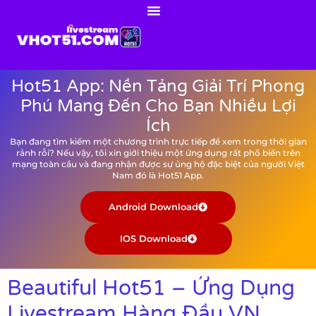
Hot51 App: Nền Tảng Giải Trí Phong
Phú Mang Đến Cho Bạn Nhiều Lợi
Ích
Bạn đang tìm kiếm một chương trình trực tiếp để xem trong thời gian
rảnh rỗi? Nếu vậy, tôi xin giới thiệu một ứng dụng rất phổ biến trên
mạng toàn cầu và đang nhận được sự ủng hộ đặc biệt của người Việt
Nam đó là Hot51 App.
Android Download
IOS Download
Beautiful Hot51 – Ứng Dụng
Livestream Hàng Đầu VN