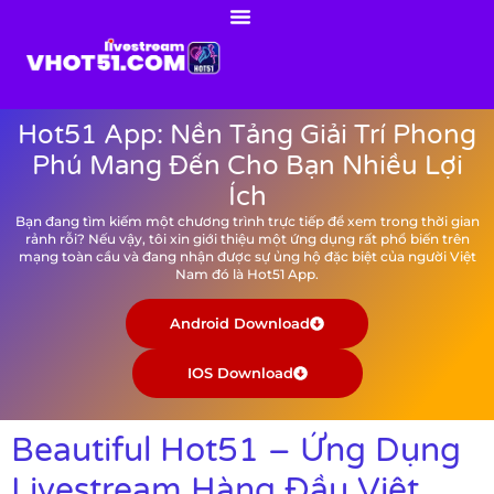
Hot51 App: Nền Tảng Giải Trí Phong
Phú Mang Đến Cho Bạn Nhiều Lợi
Ích
Bạn đang tìm kiếm một chương trình trực tiếp để xem trong thời gian
rảnh rỗi? Nếu vậy, tôi xin giới thiệu một ứng dụng rất phổ biến trên
mạng toàn cầu và đang nhận được sự ủng hộ đặc biệt của người Việt
Nam đó là Hot51 App.
Android Download
IOS Download
Beautiful Hot51 – Ứng Dụng
Livestream Hàng Đầu Việt