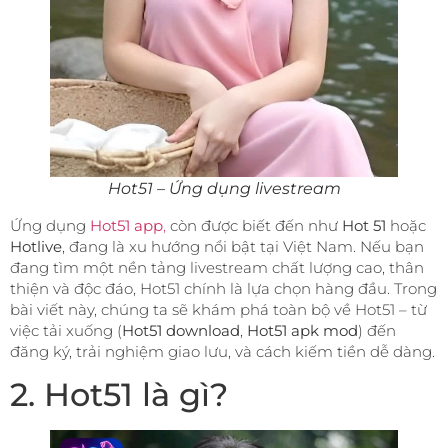
Hot51 – Ứng dụng livestream
Ứng dụng
Hot51 app
,
còn được biết đến như
Hot 51
hoặc
Hotlive
, đang là xu hướng nổi bật tại Việt Nam. Nếu bạn
đang tìm một nền tảng livestream chất lượng cao, thân
thiện và độc đáo, Hot51 chính là lựa chọn hàng đầu. Trong
bài viết này, chúng ta sẽ khám phá toàn bộ về Hot51 – từ
việc tải xuống (
Hot51 download
,
Hot51 apk mod
) đến
đăng ký, trải nghiệm giao lưu, và cách kiếm tiền dễ dàng.
2. Hot51 là gì?