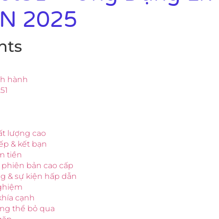
VN 2025
nts
ịnh hành
t51
hất lượng cao
iếp & kết bạn
m tiền
 phiên bản cao cấp
g & sự kiện hấp dẫn
nghiệm
 khía cạnh
ông thể bỏ qua