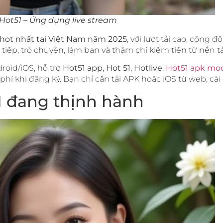
Hot51 – Ứng dụng live stream
hot nhất tại Việt Nam năm 2025
, với lượt tải cao, cộng 
 tiếp, trò chuyện, làm bạn và thậm chí kiếm tiền từ nền t
oid/iOS, hỗ trợ
Hot51 app
,
Hot 51
,
Hotlive
,
Hot51 apk mo
phí khi đăng ký. Bạn chỉ cần tải APK hoặc iOS từ web, cà
51 đang thịnh hành