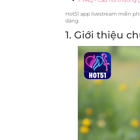
7. FAQ – Câu hỏi thường 
Hot51 app livestream miễn phí 
dàng.
1. Giới thiệu 