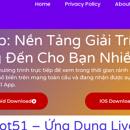
Home
Privacy Policy
Abou
: Nền Tảng Giải Tr
Đến Cho Bạn Nhiều
ng trình trực tiếp để xem trong thời gian rảnh rỗ
hổ biến trên mạng toàn cầu và đang nhận được sự
1 App.
oid Download
IOS Downlo
Hot51 – Ứng Dụng Liv