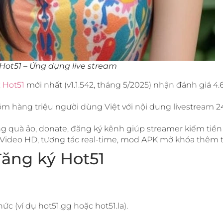
Hot51 – Ứng dụng live stream
: Hot51
mới nhất (v1.1.542, tháng 5/2025) nhận đánh giá 4.
ồm hàng triệu người dùng Việt với nội dung livestream 24
ng quà ảo, donate, đăng ký kênh giúp streamer kiếm tiền 
 Video HD, tương tác real-time, mod APK mở khóa thêm 
 đăng ký Hot51
ức (ví dụ hot51.gg hoặc hot51.la).