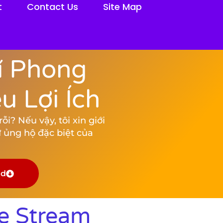
t
Contact Us
Site Map
í Phong
 Lợi Ích
i? Nếu vậy, tôi xin giới
 ủng hộ đặc biệt của
ad
e Stream