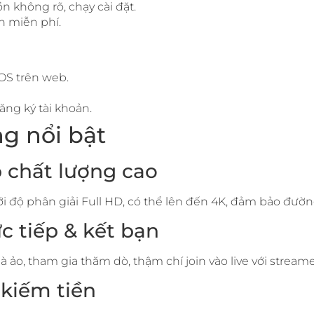
n không rõ, chạy cài đặt.
n miễn phí.
iOS trên web.
ăng ký tài khoản.
ng nổi bật
p chất lượng cao
với độ phân giải Full HD, có thể lên đến 4K, đảm bảo đư
ực tiếp & kết bạn
 ảo, tham gia thăm dò, thậm chí join vào live với stream
 kiếm tiền