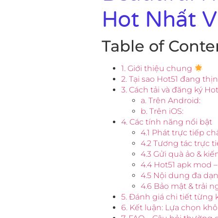
Hot Nhất 
Table of Conte
1. Giới thiệu chung
2. Tại sao Hot51 đang th
3. Cách tải và đăng ký Ho
a. Trên Android:
b. Trên iOS:
4. Các tính năng nổi bật
4.1 Phát trực tiếp c
4.2 Tương tác trực t
4.3 Gửi quà ảo & kiế
4.4 Hot51 apk mod –
4.5 Nội dung đa dạn
4.6 Bảo mật & trải 
5. Đánh giá chi tiết từng
6. Kết luận: Lựa chọn kh