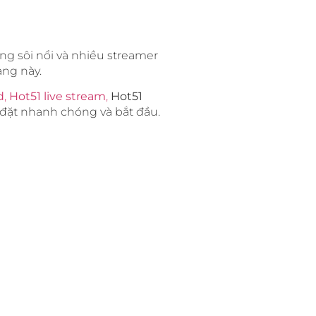
đồng sôi nổi và nhiều streamer
ảng này.
d
,
Hot51 live stream
,
Hot51
i đặt nhanh chóng và bắt đầu.