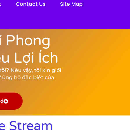
t
Contact Us
Site Map
í Phong
 Lợi Ích
i? Nếu vậy, tôi xin giới
 ủng hộ đặc biệt của
ad
e Stream