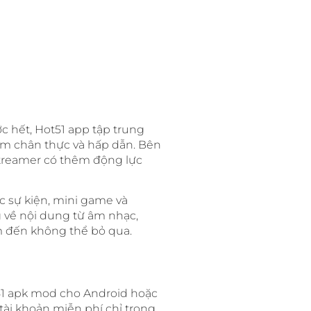
c hết, Hot51 app tập trung
iệm chân thực và hấp dẫn. Bên
streamer có thêm động lực
c sự kiện, mini game và
 về nội dung từ âm nhạc,
m đến không thể bỏ qua.
ot51 apk mod cho Android hoặc
 tài khoản miễn phí chỉ trong