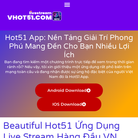
Hot51 App: Nền Tảng Giải Trí Phong
Phú Mang Đến Cho Bạn Nhiều Lợi
Ích
Bạn đang tìm kiếm một chương trình trực tiếp để xem trong thời gian
rảnh rỗi? Nếu vậy, tôi xin giới thiệu một ứng dụng rất phổ biến trên
mạng toàn cầu và đang nhận được sự ủng hộ đặc biệt của người Việt
Nam đó là Hot51 App.
Android Download
IOS Download
Beautiful Hot51 Ứng Dụng
Live Stream Hàng Đầu VN