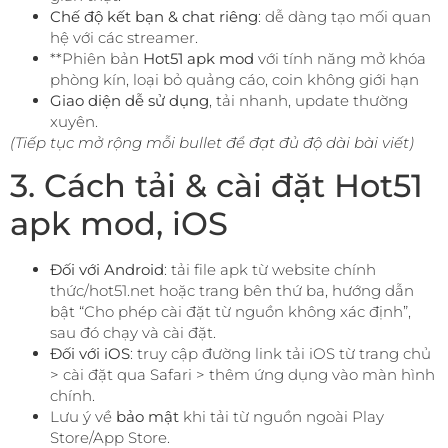
Chế độ kết bạn & chat riêng
: dễ dàng tạo mối quan
hệ với các streamer.
**Phiên bản
Hot51 apk mod
với tính năng mở khóa
phòng kín, loại bỏ quảng cáo, coin không giới hạn
Giao diện dễ sử dụng
, tải nhanh, update thường
xuyên.
(Tiếp tục mở rộng mỗi bullet để đạt đủ độ dài bài viết)
3. Cách tải & cài đặt Hot51
apk mod, iOS
Đối với Android
: tải file apk từ website chính
thức/hot51.net hoặc trang bên thứ ba, hướng dẫn
bật “Cho phép cài đặt từ nguồn không xác định”,
sau đó chạy và cài đặt.
Đối với iOS
: truy cập đường link tải iOS từ trang chủ
> cài đặt qua Safari > thêm ứng dụng vào màn hình
chính.
Lưu ý về
bảo mật
khi tải từ nguồn ngoài Play
Store/App Store.