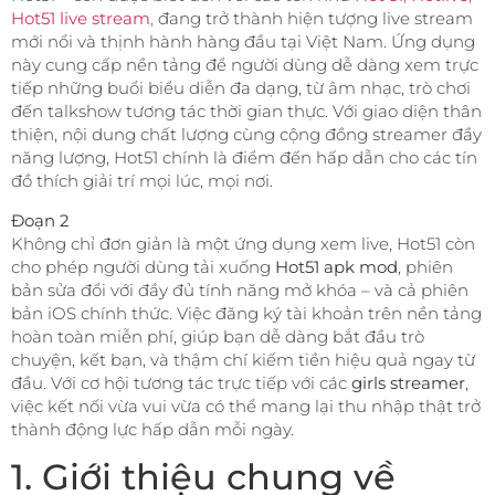
Hot51 live stream
,
đang trở thành hiện tượng live stream
mới nổi và thịnh hành hàng đầu tại Việt Nam. Ứng dụng
này cung cấp nền tảng để người dùng dễ dàng xem trực
tiếp những buổi biểu diễn đa dạng, từ âm nhạc, trò chơi
đến talkshow tương tác thời gian thực. Với giao diện thân
thiện, nội dung chất lượng cùng cộng đồng streamer đầy
năng lượng, Hot51 chính là điểm đến hấp dẫn cho các tín
đồ thích giải trí mọi lúc, mọi nơi.
Đoạn 2
Không chỉ đơn giản là một ứng dụng xem live, Hot51 còn
cho phép người dùng tải xuống
Hot51 apk mod
, phiên
bản sửa đổi với đầy đủ tính năng mở khóa – và cả phiên
bản iOS chính thức. Việc đăng ký tài khoản trên nền tảng
hoàn toàn miễn phí, giúp bạn dễ dàng bắt đầu trò
chuyện, kết bạn, và thậm chí kiếm tiền hiệu quả ngay từ
đầu. Với cơ hội tương tác trực tiếp với các
girls streamer
,
việc kết nối vừa vui vừa có thể mang lại thu nhập thật trở
thành động lực hấp dẫn mỗi ngày.
1. Giới thiệu chung về