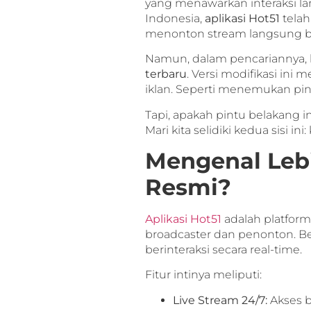
yang menawarkan interaksi la
Indonesia,
aplikasi Hot51
telah
menonton stream langsung berb
Namun, dalam pencariannya,
terbaru
. Versi modifikasi ini
iklan. Seperti menemukan pin
Tapi, apakah pintu belakang i
Mari kita selidiki kedua sisi i
Mengenal Lebi
Resmi?
Aplikasi Hot51
adalah platform
broadcaster dan penonton. B
berinteraksi secara real-time.
Fitur intinya meliputi:
Live Stream 24/7:
Akses b