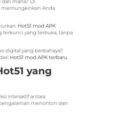
 dari mana? Di
 ini memungkinkan Anda
iurkan:
Hot51 mod APK
g terkunci yang terbuka, tanpa
ko digital yang berbahaya?
 dari
Hot51 mod APK terbaru
.
Hot51 yang
i interaktif antara
da pengalaman menonton dan