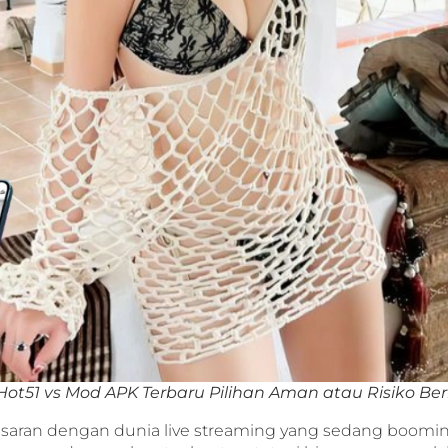
 Hot51 vs Mod APK Terbaru Pilihan Aman atau Risiko B
aran dengan dunia live streaming yang sedang boomi