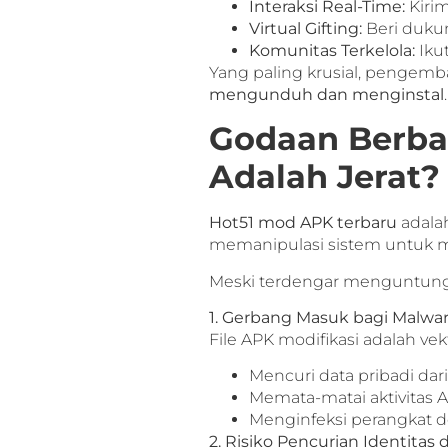
Interaksi Real-Time:
Kirim
Virtual Gifting:
Beri dukun
Komunitas Terkelola:
Ikut
Yang paling krusial, pengem
mengunduh dan menginstal
Godaan Berba
Adalah Jerat?
Hot51 mod APK terbaru
adalah
memanipulasi sistem untuk 
Meski terdengar menguntungk
1. Gerbang Masuk bagi Malwa
File APK modifikasi adalah 
Mencuri data pribadi dar
Memata-matai aktivitas A
Menginfeksi perangkat
2. Risiko Pencurian Identita