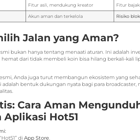
Fitur asli, mendukung kreator
Fitur baja
Akun aman dan terkelola
Risiko blo
lih Jalan yang Aman?
smi bukan hanya tentang menaati aturan. Ini adalah inv
emat dari tidak membeli koin bisa hilang berkali-kali lip
smi, Anda juga turut membangun ekosistem yang sehat.
i adalah bentuk dukungan nyata bagi para broadcaster,
itas.
tis: Cara Aman Mengundu
Aplikasi Hot51
mi:
“Hot51” di
App Store
.