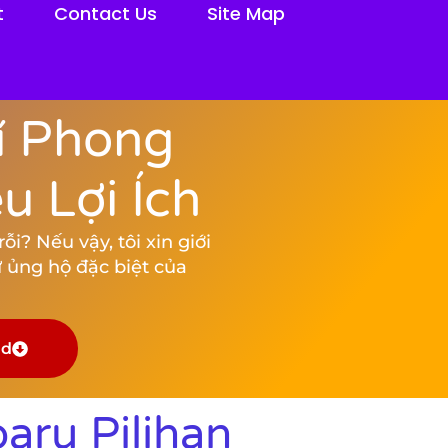
t
Contact Us
Site Map
í Phong
 Lợi Ích
i? Nếu vậy, tôi xin giới
 ủng hộ đặc biệt của
ad
aru Pilihan