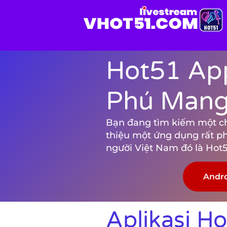
Hot51 App
Phú Mang 
Bạn đang tìm kiếm một chươ
thiệu một ứng dụng rất p
người Việt Nam đó là Hot5
Andr
Aplikasi H