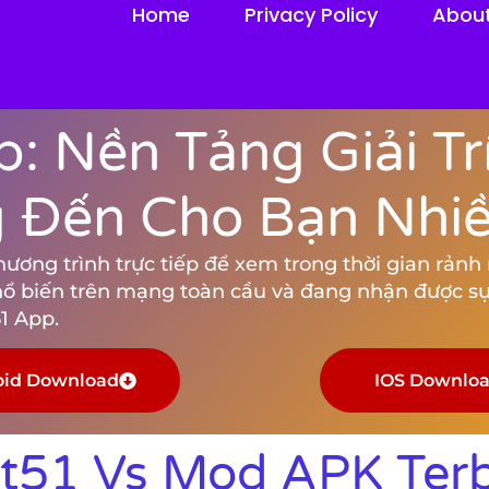
Home
Privacy Policy
Abou
: Nền Tảng Giải Tr
Đến Cho Bạn Nhiều
ng trình trực tiếp để xem trong thời gian rảnh rỗ
hổ biến trên mạng toàn cầu và đang nhận được sự
1 App.
oid Download
IOS Downlo
ot51 Vs Mod APK Terb