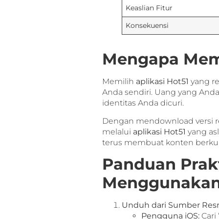
Keaslian Fitur
Konsekuensi
Mengapa Memi
Memilih
aplikasi Hot51
yang re
Anda sendiri. Uang yang Anda h
identitas Anda dicuri.
Dengan mendownload versi re
melalui
aplikasi Hot51
yang asl
terus membuat konten berkual
Panduan Prak
Menggunakan 
Unduh dari Sumber Res
Pengguna iOS:
Cari 