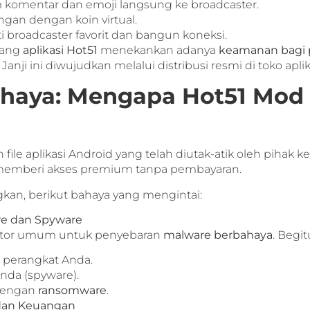
 komentar dan emoji langsung ke broadcaster.
gan dengan koin virtual.
i broadcaster favorit dan bangun koneksi.
bang
aplikasi Hot51
menekankan adanya
keamanan bagi
. Janji ini diwujudkan melalui distribusi resmi di toko apli
haya: Mengapa Hot51 Mod
 file aplikasi Android yang telah diutak-atik oleh pihak 
memberi akses premium tanpa pembayaran.
an, berikut bahaya yang mengintai:
re dan Spyware
vektor umum untuk penyebaran
malware berbahaya
. Begit
i perangkat Anda.
nda (spyware).
 dengan
ransomware
.
s dan Keuangan