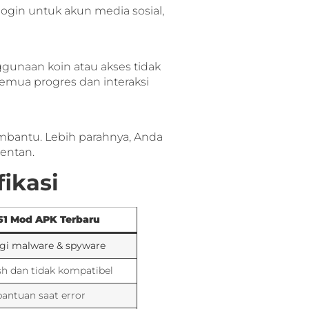
gin untuk akun media sosial,
unaan koin atau akses tidak
mua progres dan interaksi
embantu. Lebih parahnya, Anda
entan.
ikasi
51 Mod APK Terbaru
ggi malware & spyware
sh dan tidak kompatibel
bantuan saat error