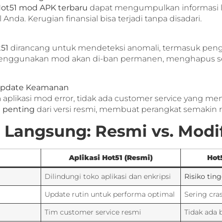
ot51 mod APK terbaru
dapat mengumpulkan informasi lo
Anda. Kerugian finansial bisa terjadi tanpa disadari.
t51
dirancang untuk mendeteksi anomali, termasuk pengg
menggunakan mod akan di-ban permanen, menghapus se
 Update Keamanan
 aplikasi mod error, tidak ada customer service yang m
 penting
dari versi resmi, membuat perangkat semakin r
Langsung: Resmi vs. Modif
Aplikasi Hot51 (Resmi)
Hot
Dilindungi toko aplikasi dan enkripsi
Risiko tin
Update rutin untuk performa optimal
Sering cra
Tim customer service resmi
Tidak ada 