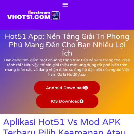
Hot51 App: Nền Tảng Giải Trí Phong
Phú Mang Đến Cho Bạn Nhiều Lợi
Ích
Bạn đang tìm kiếm một chương trình trực tiếp để xem trong thời gian
rảnh rỗi? Nếu vậy, tôi xin giới thiệu một ứng dụng rất phổ biến trên
mạng toàn cầu và đang nhận được sự ủng hộ đặc biệt của người Việt
Nam đó là Hot51 App.
Android Download
IOS Download
Aplikasi Hot51 Vs Mod APK
Terbaru Pilih Keamanan Atau