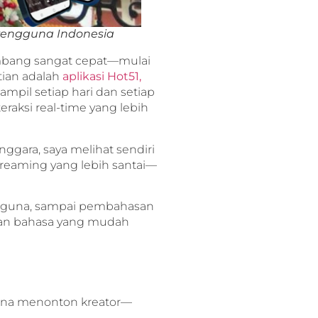
Pengguna Indonesia
embang sangat cepat—mulai
tian adalah
aplikasi Hot51,
mpil setiap hari dan setiap
raksi real-time yang lebih
nggara, saya melihat sendiri
reaming yang lebih santai—
gguna, sampai pembahasan
gan bahasa yang mudah
a menonton kreator—