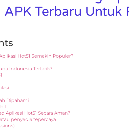
 APK Terbaru Untuk
nts
plikasi Hot51 Semakin Populer?
a Indonesia Tertarik?
1
lasi
dah Dipahami
bil
d Aplikasi Hot51 Secara Aman?
i atau penyedia tepercaya
ssions)