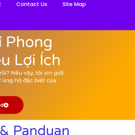
t
Contact Us
Site Map
í Phong
 Lợi Ích
i? Nếu vậy, tôi xin giới
 ủng hộ đặc biệt của
ad
 & Panduan