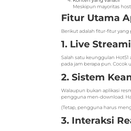
Konten yang variatif
Meskipun mayoritas host 
Fitur Utama A
Berikut adalah fitur-fitur ya
1. Live Strea
Salah satu keunggulan Hot51 a
pada jam berapa pun. Cocok 
2. Sistem Kea
Walaupun bukan aplikasi resm
pengguna men-download. Hal 
(Tetap, pengguna harus mengu
3. Interaksi R