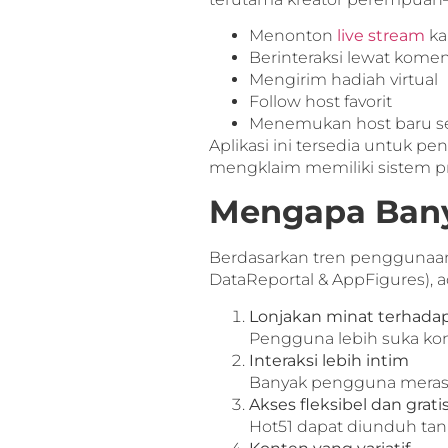
Menonton
live stream
ka
Berinteraksi lewat komen
Mengirim hadiah virtual
Follow host favorit
Menemukan host baru se
Aplikasi ini tersedia untuk 
mengklaim memiliki sistem pro
Mengapa Bany
Berdasarkan tren penggunaan ap
DataReportal & AppFigures), a
Lonjakan minat terhadap
Pengguna lebih suka kon
Interaksi lebih intim
Banyak pengguna merasa
Akses fleksibel dan grati
Hot51 dapat diunduh tanp