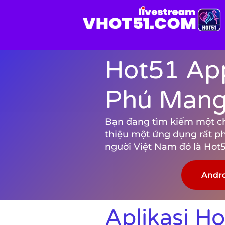
Hot51 App
Phú Mang 
Bạn đang tìm kiếm một chươ
thiệu một ứng dụng rất p
người Việt Nam đó là Hot5
Andr
Aplikasi H