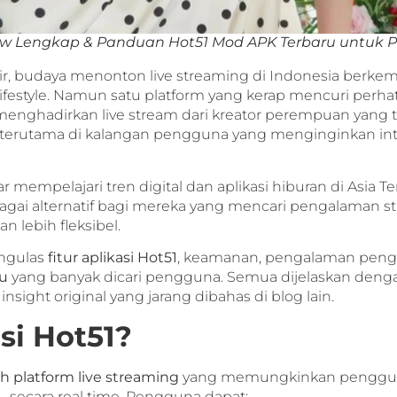
iew Lengkap & Panduan Hot51 Mod APK Terbaru untuk 
ir, budaya menonton live streaming di Indonesia berk
lifestyle. Namun satu platform yang kerap mencuri perha
menghadirkan live stream dari kreator perempuan yang ta
k terutama di kalangan pengguna yang menginginkan inte
mempelajari tren digital dan aplikasi hiburan di Asia Te
gai alternatif bagi mereka yang mencari pengalaman st
dan lebih fleksibel.
mengulas
fitur aplikasi Hot51
, keamanan, pengalaman pen
u
yang banyak dicari pengguna. Semua dijelaskan den
insight original yang jarang dibahas di blog lain.
si Hot51?
h platform live streaming
yang memungkinkan penggun
secara real time. Pengguna dapat: