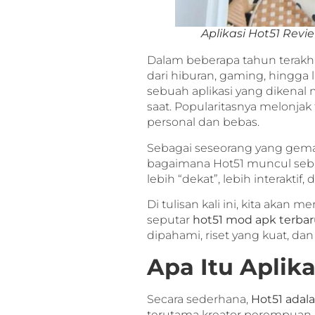
Aplikasi Hot51 Rev
Dalam beberapa tahun terakh
dari hiburan, gaming, hingga 
sebuah aplikasi yang dikenal 
saat. Popularitasnya melonja
personal dan bebas.
Sebagai seseorang yang gemar 
bagaimana Hot51 muncul seba
lebih “dekat”, lebih interaktif, 
Di tulisan kali ini, kita akan 
seputar
hot51 mod apk terbar
dipahami, riset yang kuat, dan 
Apa Itu Aplika
Secara sederhana,
Hot51 adala
terutama kreator perempuan—