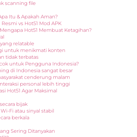
k scanning file
Apa Itu & Apakah Aman?
i Resmi vs Hot51 Mod APK
Mengapa Hot51 Membuat Ketagihan?
al
yang relatable
nggi untuk menikmati konten
an tidak terbatas
ocok untuk Pengguna Indonesia?
ming di Indonesia sangat besar
e masyarakat cenderung malam
nteraksi personal lebih tinggi
si Hot51 Agar Maksimal
 secara bijak
Wi-Fi atau sinyal stabil
ecara berkala
yang Sering Ditanyakan