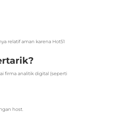
a relatif aman karena Hot51
rtarik?
irma analitik digital (seperti
ngan host.