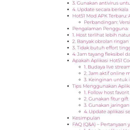
3. Gunakan antivirus untu
4. Update secara berkala
Hot51 Mod APK Terbaru: 
Perbandingan: Vers
Pengalaman Pengguna: 
1. Host terlihat lebih natur
2. Banyak obrolan ringan 
3. Tidak butuh effort ti
4. Jam tayang fleksibel d
Apakah Aplikasi Hot51 C
1. Budaya live strea
2. Jam aktif onlin
3. Keinginan untuk i
Tips Menggunakan Aplika
1. Follow host favorit
2. Gunakan fitur gift
3. Gunakan jaringan 
4. Update aplikasi s
Kesimpulan
FAQ (Q&A) – Pertanyaan 