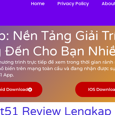
Home
Privacy Policy
Abou
: Nền Tảng Giải Tr
Đến Cho Bạn Nhiều
ng trình trực tiếp để xem trong thời gian rảnh rỗ
hổ biến trên mạng toàn cầu và đang nhận được sự
1 App.
oid Download
IOS Downlo
ot51 Review Lengkap