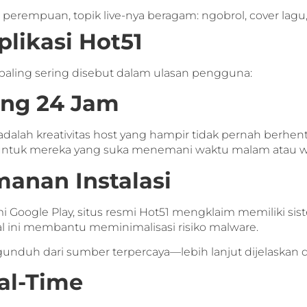
perempuan, topik live-nya beragam: ngobrol, cover lagu, 
plikasi Hot51
ng paling sering disebut dalam ulasan pengguna:
ming 24 Jam
dalah kreativitas host yang hampir tidak pernah berhenti
untuk mereka yang suka menemani waktu malam atau wa
manan Instalasi
i Google Play, situs resmi Hot51 mengklaim memiliki si
ini membantu meminimalisasi risiko malware.
nduh dari sumber terpercaya—lebih lanjut dijelaskan d
eal-Time