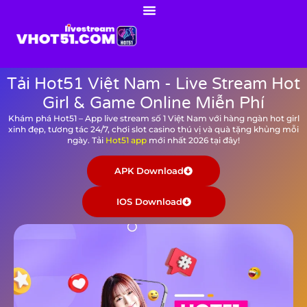
Tải Hot51 Việt Nam - Live Stream Hot
Girl & Game Online Miễn Phí
Khám phá Hot51 – App live stream số 1 Việt Nam với hàng ngàn hot girl
xinh đẹp, tương tác 24/7, chơi slot casino thú vị và quà tặng khủng mỗi
ngày. Tải
Hot51 app
mới nhất 2026 tại đây!
APK Download
IOS Download