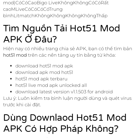
mod)CóCóCaoBigo LiveKhôngKhôngCóCóRất
caoMLiveCóCóCóCóTrung
bìnhLitmatchKhôngKhôngKhôngKhôngThấp
Tìm Nguồn Tải Hot51 Mod
APK Ở Đâu?
Hiện nay có nhiều trang chia sẻ APK, bạn có thể tìm bản
hot51 mod
trên các nền tảng uy tín bằng từ khóa:
download hot51 mod apk
download apk mod hot51
hot51 mod apk terbaru
hot51 live mod apk unlocked all
download latest version v1.1.503 for android
Lưu ý: Luôn kiểm tra bình luận người dùng và quét virus
trước khi cài đặt.
Dùng Downlaod Hot51 Mod
APK Có Hợp Pháp Không?