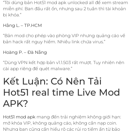
“Tôi dùng bản Hot51 mod apk unlocked all để xem stream
miễn phí. Ban đầu rất ổn, nhưng sau 2 tuần thì tài khoản
bị khóa.”
Hằng L. – TP.HCM
“Bản mod cho phép vào phòng VIP nhưng quảng cáo về
bản hack rất nguy hiểm. Nhiều link chứa virus.”
Hoàng P. – Đà Nẵng
“Dùng VPN kết hợp bản v1.1.503 rất mượt. Tuy nhiên nên
cài app riêng để quét malware.”
Kết Luận: Có Nên Tải
Hot51 real time Live Mod
APK?
Hot51 mod apk
mang đến trải nghiệm không giới hạn:
mở khóa VIP, không quảng cáo, không cần nạp coin.
Nhưng bạn cũng cần hiểu rõ các rủi ro tiềm ẩn từ bảo