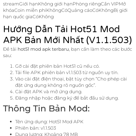
streamGiới hạnKhông giới hạnPhòng riêngCần VIPMở
khóaCoin miễn phíKhôngCóQuảng cáoCóKhôngBị giới
hạn quốc giaCóKhông
Hướng Dẫn Tải Hot51 Mod
APK Bản Mới Nhất (v1.1.503)
Để tải
hot51 mod apk terbaru
, bạn cần làm theo các bước
sau:
Gỡ cài đặt phiên bản Hot51 cũ nếu có.
Tải file APK phiên bản v1.1.503 từ nguồn uy tín.
Vào cài đặt điện thoại, bật tùy chọn “Cho phép cài
đặt ứng dụng không rõ nguồn gốc”.
Cài đặt APK và mở ứng dụng.
Đăng nhập hoặc đăng ký để bắt đầu sử dụng.
Thông Tin Bản Mod:
Tên ứng dụng: Hot51 Mod APK
Phiên bản: v1.1.503
Dung lượng: Khoảng 78 MB