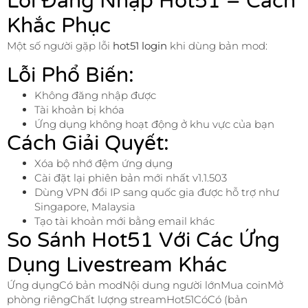
Lỗi Đăng Nhập Hot51 – Cách
Khắc Phục
Một số người gặp lỗi
hot51 login
khi dùng bản mod:
Lỗi Phổ Biến:
Không đăng nhập được
Tài khoản bị khóa
Ứng dụng không hoạt động ở khu vực của bạn
Cách Giải Quyết:
Xóa bộ nhớ đệm ứng dụng
Cài đặt lại phiên bản mới nhất v1.1.503
Dùng VPN đổi IP sang quốc gia được hỗ trợ như
Singapore, Malaysia
Tạo tài khoản mới bằng email khác
So Sánh Hot51 Với Các Ứng
Dụng Livestream Khác
Ứng dụngCó bản modNội dung người lớnMua coinMở
phòng riêngChất lượng streamHot51CóCó (bản