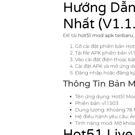
Hướng Dẫn
Nhất (v1.1
Để tải
hot51 mod apk terbaru
Gỡ cài đặt phiên bản Hot
Tải file APK phiên bản v1.
Vào cài đặt điện thoại, 
Cài đặt APK và mở ứng d
Đăng nhập hoặc đăng ký 
Thông Tin Bản M
Tên ứng dụng: Hot51 Mo
Phiên bản: v1.1.503
Dung lượng: Khoảng 78
Hệ điều hành yêu cầu: An
Tính năng mod: Mở khóa 
Hot51 Live