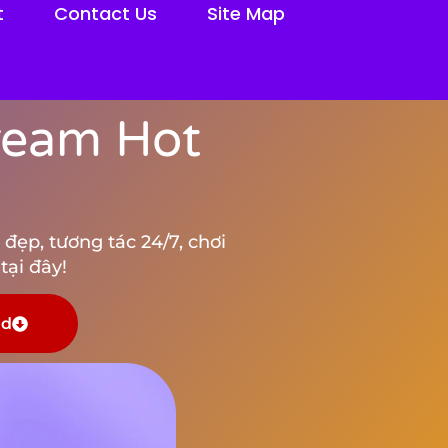
t
Contact Us
Site Map
tream Hot
đẹp, tương tác 24/7, chơi
tại đây!
ad