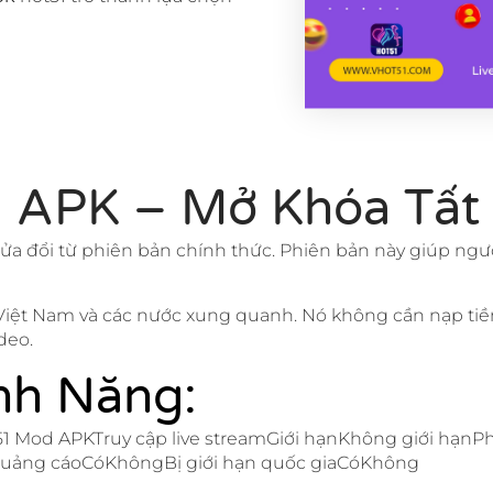
 APK – Mở Khóa Tất
ửa đổi từ phiên bản chính thức. Phiên bản này giúp ngư
 Việt Nam và các nước xung quanh. Nó không cần nạp tiề
deo.
nh Năng:
1 Mod APKTruy cập live streamGiới hạnKhông giới hạn
uảng cáoCóKhôngBị giới hạn quốc giaCóKhông