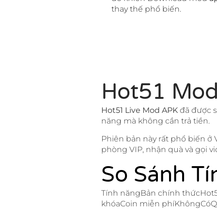
thay thế phổ biến.
Hot51 Mod
Hot51 Live Mod APK
đã được s
năng mà không cần trả tiền.
Phiên bản này rất phổ biến ở
phòng VIP, nhận quà và gọi vi
So Sánh Tí
Tính năngBản chính thứcHot5
khóaCoin miễn phíKhôngCóQ