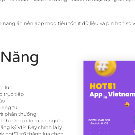
năng ẩn nên app mod tiêu tốn ít dữ liệu và pin hơn so v
 Năng
ọi lúc
o trực tiếp
ảo
iêng tư
 và phần thưởng
tính năng nâng cao, người
ng ký VIP. Đây chính là lý
pk
hot51 trở thành lựa chọn