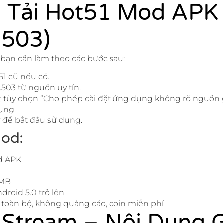
 Tải Hot51 Mod APK
.503)
, bạn cần làm theo các bước sau:
51 cũ nếu có.
1.503 từ nguồn uy tín.
bật tùy chọn “Cho phép cài đặt ứng dụng không rõ nguồn 
ụng.
để bắt đầu sử dụng.
od:
d APK
 MB
droid 5.0 trở lên
toàn bộ, không quảng cáo, coin miễn phí
 Stream – Nội Dung 