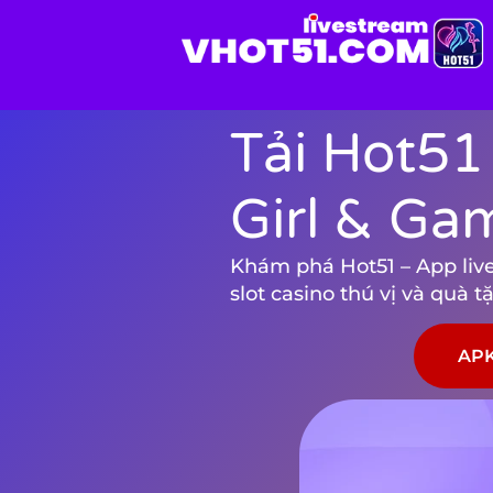
Tải Hot51
Girl & Ga
Khám phá Hot51 – App live 
slot casino thú vị và quà 
APK