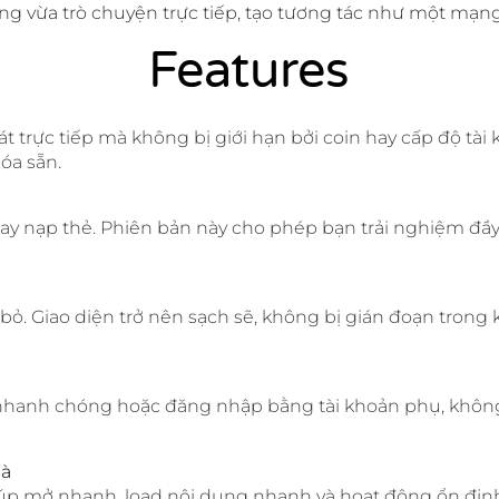
 vừa trò chuyện trực tiếp, tạo tương tác như một mạng 
Features
 trực tiếp mà không bị giới hạn bởi coin hay cấp độ tài 
óa sẵn.
ay nạp thẻ. Phiên bản này cho phép bạn trải nghiệm đầ
 bỏ. Giao diện trở nên sạch sẽ, không bị gián đoạn trong
 nhanh chóng hoặc đăng nhập bằng tài khoản phụ, không
mà
úp mở nhanh, load nội dung nhanh và hoạt động ổn định 