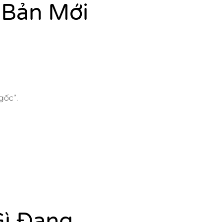
 Bản Mới
gốc”.
Gì Đang