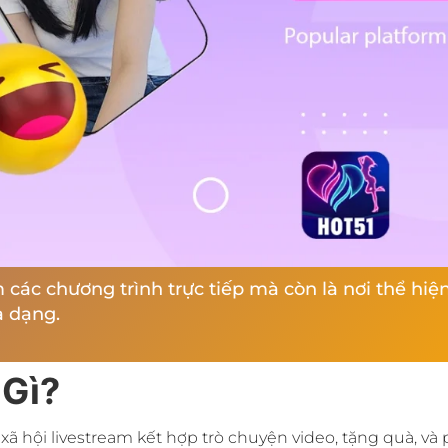
m các chương trình trực tiếp mà còn là nơi thể hi
a dạng.
 Gì?
 hội livestream kết hợp trò chuyện video, tặng quà, và