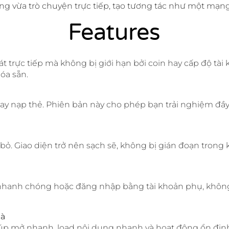
 vừa trò chuyện trực tiếp, tạo tương tác như một mạng 
Features
 trực tiếp mà không bị giới hạn bởi coin hay cấp độ tài 
óa sẵn.
ay nạp thẻ. Phiên bản này cho phép bạn trải nghiệm đầ
 bỏ. Giao diện trở nên sạch sẽ, không bị gián đoạn trong
 nhanh chóng hoặc đăng nhập bằng tài khoản phụ, không
mà
úp mở nhanh, load nội dung nhanh và hoạt động ổn định 