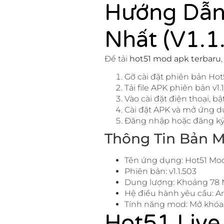
Hướng Dẫn
Nhất (v1.1
Để tải
hot51 mod apk terbaru
Gỡ cài đặt phiên bản Hot
Tải file APK phiên bản v1.
Vào cài đặt điện thoại, 
Cài đặt APK và mở ứng d
Đăng nhập hoặc đăng ký 
Thông Tin Bản M
Tên ứng dụng: Hot51 Mo
Phiên bản: v1.1.503
Dung lượng: Khoảng 78
Hệ điều hành yêu cầu: An
Tính năng mod: Mở khóa 
Hot51 Live