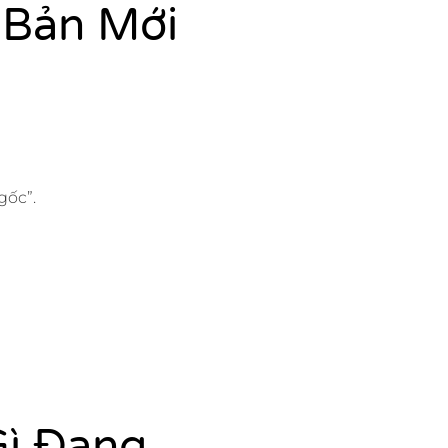
 Bản Mới
gốc”.
Gì Đang