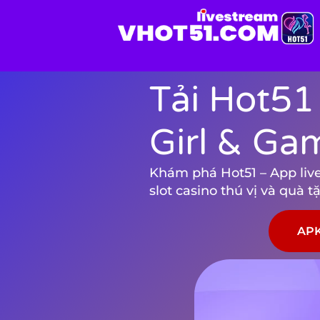
Tải Hot51
Girl & Ga
Khám phá Hot51 – App live 
slot casino thú vị và quà 
APK