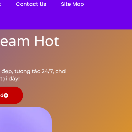
t
Contact Us
Site Map
tream Hot
đẹp, tương tác 24/7, chơi
tại đây!
ad