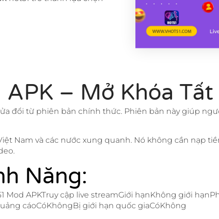
 APK – Mở Khóa Tất
ửa đổi từ phiên bản chính thức. Phiên bản này giúp ngư
 Việt Nam và các nước xung quanh. Nó không cần nạp tiề
deo.
nh Năng:
1 Mod APKTruy cập live streamGiới hạnKhông giới hạn
uảng cáoCóKhôngBị giới hạn quốc giaCóKhông