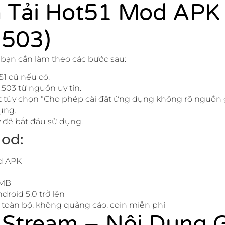
 Tải Hot51 Mod APK
.503)
, bạn cần làm theo các bước sau:
51 cũ nếu có.
1.503 từ nguồn uy tín.
bật tùy chọn “Cho phép cài đặt ứng dụng không rõ nguồn 
ụng.
để bắt đầu sử dụng.
od:
d APK
 MB
droid 5.0 trở lên
toàn bộ, không quảng cáo, coin miễn phí
 Stream – Nội Dung 