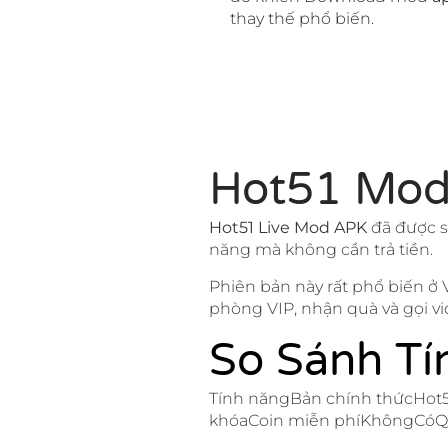
thay thế phổ biến.
Hot51 Mod
Hot51 Live Mod APK
đã được s
năng mà không cần trả tiền.
Phiên bản này rất phổ biến ở
phòng VIP, nhận quà và gọi vi
So Sánh Tí
Tính năngBản chính thứcHot5
khóaCoin miễn phíKhôngCóQ