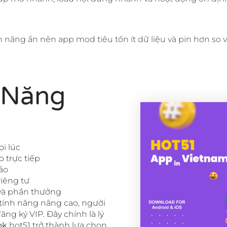
năng ẩn nên app mod tiêu tốn ít dữ liệu và pin hơn so v
 Năng
ọi lúc
o trực tiếp
ảo
iêng tư
 và phần thưởng
tính năng nâng cao, người
ng ký VIP. Đây chính là lý
pk
hot51 trở thành lựa chọn