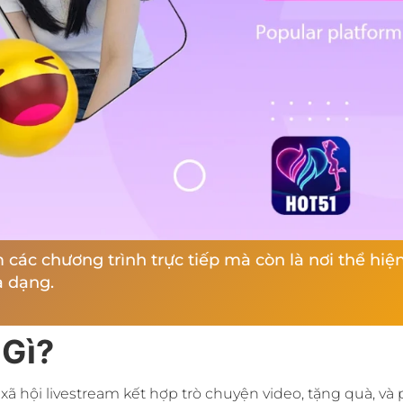
m các chương trình trực tiếp mà còn là nơi thể hi
a dạng.
 Gì?
 hội livestream kết hợp trò chuyện video, tặng quà, và