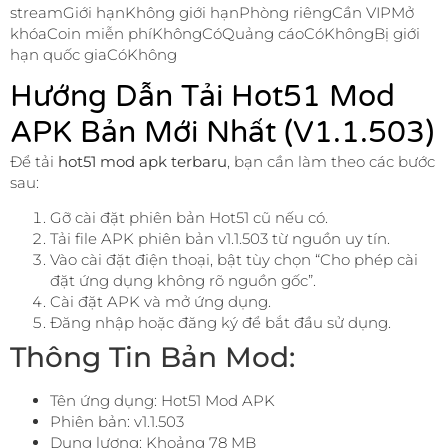
streamGiới hạnKhông giới hạnPhòng riêngCần VIPMở
khóaCoin miễn phíKhôngCóQuảng cáoCóKhôngBị giới
hạn quốc giaCóKhông
Hướng Dẫn Tải Hot51 Mod
APK Bản Mới Nhất (v1.1.503)
Để tải
hot51 mod apk terbaru
, bạn cần làm theo các bước
sau:
Gỡ cài đặt phiên bản Hot51 cũ nếu có.
Tải file APK phiên bản v1.1.503 từ nguồn uy tín.
Vào cài đặt điện thoại, bật tùy chọn “Cho phép cài
đặt ứng dụng không rõ nguồn gốc”.
Cài đặt APK và mở ứng dụng.
Đăng nhập hoặc đăng ký để bắt đầu sử dụng.
Thông Tin Bản Mod:
Tên ứng dụng: Hot51 Mod APK
Phiên bản: v1.1.503
Dung lượng: Khoảng 78 MB