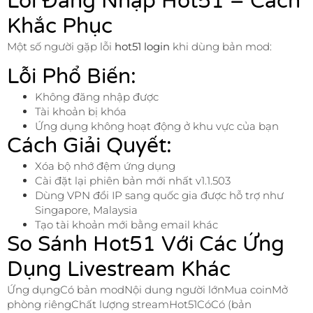
Lỗi Đăng Nhập Hot51 – Cách
Khắc Phục
Một số người gặp lỗi
hot51 login
khi dùng bản mod:
Lỗi Phổ Biến:
Không đăng nhập được
Tài khoản bị khóa
Ứng dụng không hoạt động ở khu vực của bạn
Cách Giải Quyết:
Xóa bộ nhớ đệm ứng dụng
Cài đặt lại phiên bản mới nhất v1.1.503
Dùng VPN đổi IP sang quốc gia được hỗ trợ như
Singapore, Malaysia
Tạo tài khoản mới bằng email khác
So Sánh Hot51 Với Các Ứng
Dụng Livestream Khác
Ứng dụngCó bản modNội dung người lớnMua coinMở
phòng riêngChất lượng streamHot51CóCó (bản