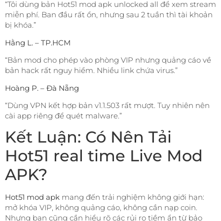
“Tôi dùng bản Hot51 mod apk unlocked all để xem stream
miễn phí. Ban đầu rất ổn, nhưng sau 2 tuần thì tài khoản
bị khóa.”
Hằng L. – TP.HCM
“Bản mod cho phép vào phòng VIP nhưng quảng cáo về
bản hack rất nguy hiểm. Nhiều link chứa virus.”
Hoàng P. – Đà Nẵng
“Dùng VPN kết hợp bản v1.1.503 rất mượt. Tuy nhiên nên
cài app riêng để quét malware.”
Kết Luận: Có Nên Tải
Hot51 real time Live Mod
APK?
Hot51 mod apk
mang đến trải nghiệm không giới hạn:
mở khóa VIP, không quảng cáo, không cần nạp coin.
Nhưng bạn cũng cần hiểu rõ các rủi ro tiềm ẩn từ bảo