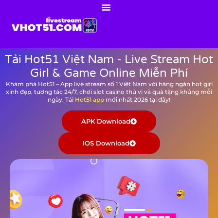
Tải Hot51 Việt Nam - Live Stream Hot
Girl & Game Online Miễn Phí
Khám phá Hot51 – App live stream số 1 Việt Nam với hàng ngàn hot girl
xinh đẹp, tương tác 24/7, chơi slot casino thú vị và quà tặng khủng mỗi
ngày. Tải
Hot51 app
mới nhất 2026 tại đây!
APK Download
IOS Download