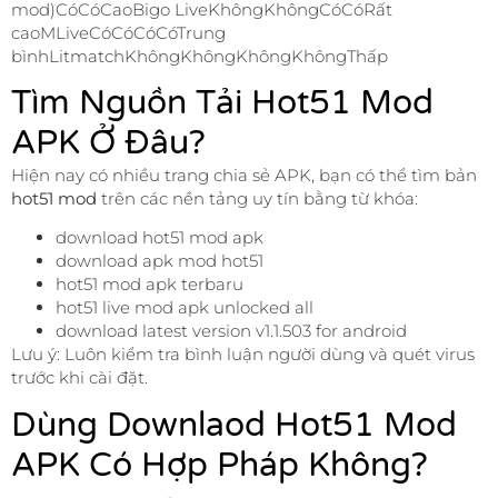
mod)CóCóCaoBigo LiveKhôngKhôngCóCóRất
caoMLiveCóCóCóCóTrung
bìnhLitmatchKhôngKhôngKhôngKhôngThấp
Tìm Nguồn Tải Hot51 Mod
APK Ở Đâu?
Hiện nay có nhiều trang chia sẻ APK, bạn có thể tìm bản
hot51 mod
trên các nền tảng uy tín bằng từ khóa:
download hot51 mod apk
download apk mod hot51
hot51 mod apk terbaru
hot51 live mod apk unlocked all
download latest version v1.1.503 for android
Lưu ý: Luôn kiểm tra bình luận người dùng và quét virus
trước khi cài đặt.
Dùng Downlaod Hot51 Mod
APK Có Hợp Pháp Không?