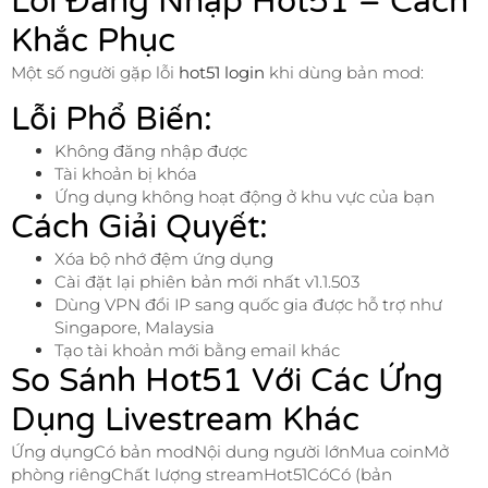
Lỗi Đăng Nhập Hot51 – Cách
Khắc Phục
Một số người gặp lỗi
hot51 login
khi dùng bản mod:
Lỗi Phổ Biến:
Không đăng nhập được
Tài khoản bị khóa
Ứng dụng không hoạt động ở khu vực của bạn
Cách Giải Quyết:
Xóa bộ nhớ đệm ứng dụng
Cài đặt lại phiên bản mới nhất v1.1.503
Dùng VPN đổi IP sang quốc gia được hỗ trợ như
Singapore, Malaysia
Tạo tài khoản mới bằng email khác
So Sánh Hot51 Với Các Ứng
Dụng Livestream Khác
Ứng dụngCó bản modNội dung người lớnMua coinMở
phòng riêngChất lượng streamHot51CóCó (bản