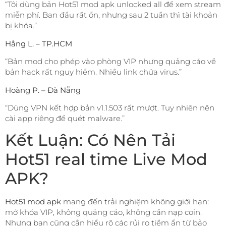
“Tôi dùng bản Hot51 mod apk unlocked all để xem stream
miễn phí. Ban đầu rất ổn, nhưng sau 2 tuần thì tài khoản
bị khóa.”
Hằng L. – TP.HCM
“Bản mod cho phép vào phòng VIP nhưng quảng cáo về
bản hack rất nguy hiểm. Nhiều link chứa virus.”
Hoàng P. – Đà Nẵng
“Dùng VPN kết hợp bản v1.1.503 rất mượt. Tuy nhiên nên
cài app riêng để quét malware.”
Kết Luận: Có Nên Tải
Hot51 real time Live Mod
APK?
Hot51 mod apk
mang đến trải nghiệm không giới hạn:
mở khóa VIP, không quảng cáo, không cần nạp coin.
Nhưng bạn cũng cần hiểu rõ các rủi ro tiềm ẩn từ bảo