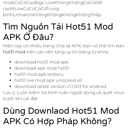
mod)CóCóCaoBigo LiveKhôngKhôngCóCóRất
caoMLiveCóCóCóCóTrung
bìnhLitmatchKhôngKhôngKhôngKhôngThấp
Tìm Nguồn Tải Hot51 Mod
APK Ở Đâu?
Hiện nay có nhiều trang chia sẻ APK, bạn có thể tìm bản
hot51 mod
trên các nền tảng uy tín bằng từ khóa:
download hot51 mod apk
download apk mod hot51
hot51 mod apk terbaru
hot51 live mod apk unlocked all
download latest version v1.1.503 for android
Lưu ý: Luôn kiểm tra bình luận người dùng và quét virus
trước khi cài đặt.
Dùng Downlaod Hot51 Mod
APK Có Hợp Pháp Không?