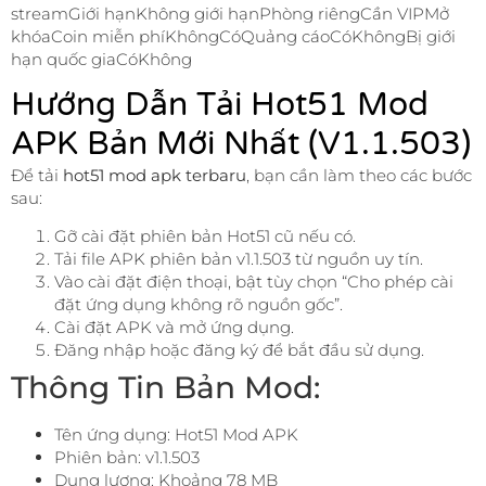
streamGiới hạnKhông giới hạnPhòng riêngCần VIPMở
khóaCoin miễn phíKhôngCóQuảng cáoCóKhôngBị giới
hạn quốc giaCóKhông
Hướng Dẫn Tải Hot51 Mod
APK Bản Mới Nhất (v1.1.503)
Để tải
hot51 mod apk terbaru
, bạn cần làm theo các bước
sau:
Gỡ cài đặt phiên bản Hot51 cũ nếu có.
Tải file APK phiên bản v1.1.503 từ nguồn uy tín.
Vào cài đặt điện thoại, bật tùy chọn “Cho phép cài
đặt ứng dụng không rõ nguồn gốc”.
Cài đặt APK và mở ứng dụng.
Đăng nhập hoặc đăng ký để bắt đầu sử dụng.
Thông Tin Bản Mod:
Tên ứng dụng: Hot51 Mod APK
Phiên bản: v1.1.503
Dung lượng: Khoảng 78 MB