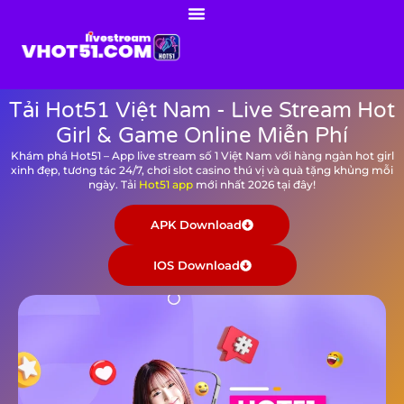
Tải Hot51 Việt Nam - Live Stream Hot
Girl & Game Online Miễn Phí
Khám phá Hot51 – App live stream số 1 Việt Nam với hàng ngàn hot girl
xinh đẹp, tương tác 24/7, chơi slot casino thú vị và quà tặng khủng mỗi
ngày. Tải
Hot51 app
mới nhất 2026 tại đây!
APK Download
IOS Download