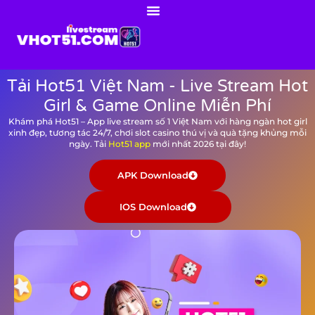
Tải Hot51 Việt Nam - Live Stream Hot
Girl & Game Online Miễn Phí
Khám phá Hot51 – App live stream số 1 Việt Nam với hàng ngàn hot girl
xinh đẹp, tương tác 24/7, chơi slot casino thú vị và quà tặng khủng mỗi
ngày. Tải
Hot51 app
mới nhất 2026 tại đây!
APK Download
IOS Download