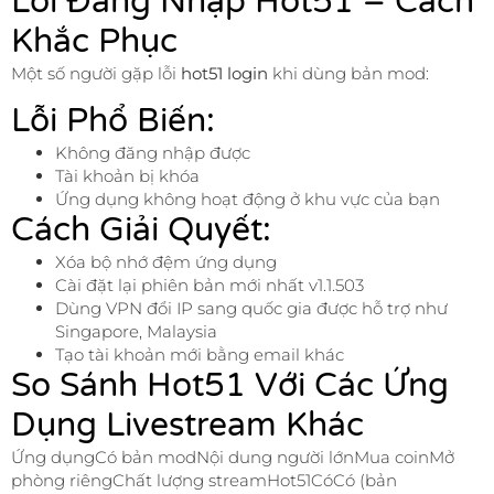
Lỗi Đăng Nhập Hot51 – Cách
Khắc Phục
Một số người gặp lỗi
hot51 login
khi dùng bản mod:
Lỗi Phổ Biến:
Không đăng nhập được
Tài khoản bị khóa
Ứng dụng không hoạt động ở khu vực của bạn
Cách Giải Quyết:
Xóa bộ nhớ đệm ứng dụng
Cài đặt lại phiên bản mới nhất v1.1.503
Dùng VPN đổi IP sang quốc gia được hỗ trợ như
Singapore, Malaysia
Tạo tài khoản mới bằng email khác
So Sánh Hot51 Với Các Ứng
Dụng Livestream Khác
Ứng dụngCó bản modNội dung người lớnMua coinMở
phòng riêngChất lượng streamHot51CóCó (bản