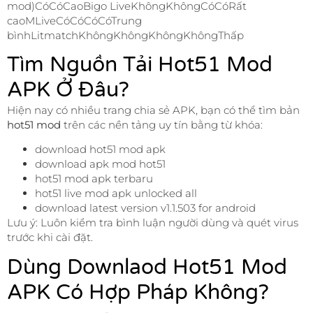
mod)CóCóCaoBigo LiveKhôngKhôngCóCóRất
caoMLiveCóCóCóCóTrung
bìnhLitmatchKhôngKhôngKhôngKhôngThấp
Tìm Nguồn Tải Hot51 Mod
APK Ở Đâu?
Hiện nay có nhiều trang chia sẻ APK, bạn có thể tìm bản
hot51 mod
trên các nền tảng uy tín bằng từ khóa:
download hot51 mod apk
download apk mod hot51
hot51 mod apk terbaru
hot51 live mod apk unlocked all
download latest version v1.1.503 for android
Lưu ý: Luôn kiểm tra bình luận người dùng và quét virus
trước khi cài đặt.
Dùng Downlaod Hot51 Mod
APK Có Hợp Pháp Không?