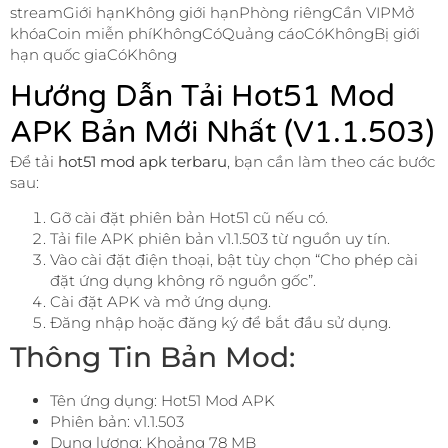
streamGiới hạnKhông giới hạnPhòng riêngCần VIPMở
khóaCoin miễn phíKhôngCóQuảng cáoCóKhôngBị giới
hạn quốc giaCóKhông
Hướng Dẫn Tải Hot51 Mod
APK Bản Mới Nhất (v1.1.503)
Để tải
hot51 mod apk terbaru
, bạn cần làm theo các bước
sau:
Gỡ cài đặt phiên bản Hot51 cũ nếu có.
Tải file APK phiên bản v1.1.503 từ nguồn uy tín.
Vào cài đặt điện thoại, bật tùy chọn “Cho phép cài
đặt ứng dụng không rõ nguồn gốc”.
Cài đặt APK và mở ứng dụng.
Đăng nhập hoặc đăng ký để bắt đầu sử dụng.
Thông Tin Bản Mod:
Tên ứng dụng: Hot51 Mod APK
Phiên bản: v1.1.503
Dung lượng: Khoảng 78 MB