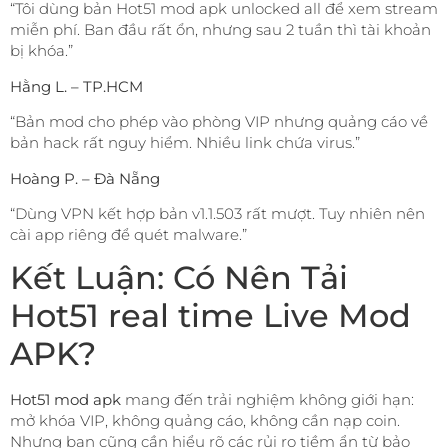
“Tôi dùng bản Hot51 mod apk unlocked all để xem stream
miễn phí. Ban đầu rất ổn, nhưng sau 2 tuần thì tài khoản
bị khóa.”
Hằng L. – TP.HCM
“Bản mod cho phép vào phòng VIP nhưng quảng cáo về
bản hack rất nguy hiểm. Nhiều link chứa virus.”
Hoàng P. – Đà Nẵng
“Dùng VPN kết hợp bản v1.1.503 rất mượt. Tuy nhiên nên
cài app riêng để quét malware.”
Kết Luận: Có Nên Tải
Hot51 real time Live Mod
APK?
Hot51 mod apk
mang đến trải nghiệm không giới hạn:
mở khóa VIP, không quảng cáo, không cần nạp coin.
Nhưng bạn cũng cần hiểu rõ các rủi ro tiềm ẩn từ bảo