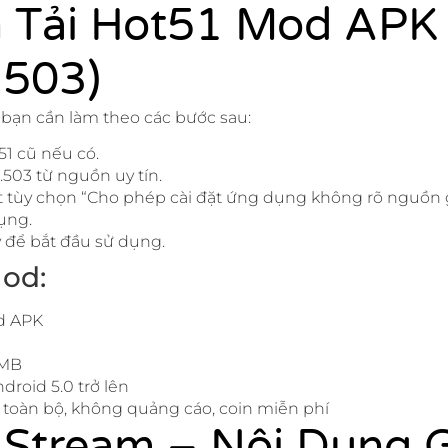
 Tải Hot51 Mod APK
.503)
, bạn cần làm theo các bước sau:
51 cũ nếu có.
1.503 từ nguồn uy tín.
bật tùy chọn “Cho phép cài đặt ứng dụng không rõ nguồn 
ụng.
để bắt đầu sử dụng.
od:
d APK
 MB
droid 5.0 trở lên
toàn bộ, không quảng cáo, coin miễn phí
 Stream – Nội Dung 