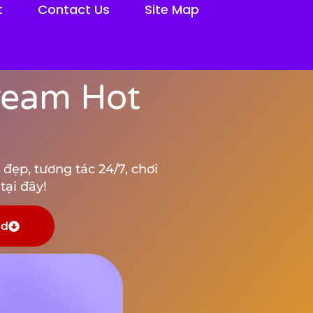
t
Contact Us
Site Map
tream Hot
đẹp, tương tác 24/7, chơi
tại đây!
ad