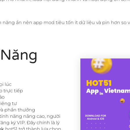
năng ẩn nên app mod tiêu tốn ít dữ liệu và pin hơn so v
 Năng
ọi lúc
o trực tiếp
ảo
iêng tư
 và phần thưởng
tính năng nâng cao, người
ng ký VIP. Đây chính là lý
pk
hot51 trở thành lựa chọn