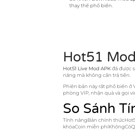
thay thế phổ biến.
Hot51 Mod
Hot51 Live Mod APK
đã được s
năng mà không cần trả tiền.
Phiên bản này rất phổ biến ở
phòng VIP, nhận quà và gọi vi
So Sánh Tí
Tính năngBản chính thứcHot5
khóaCoin miễn phíKhôngCóQ