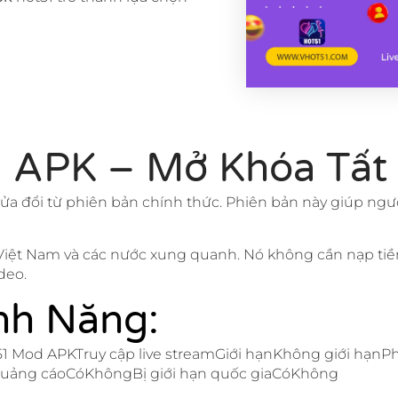
 APK – Mở Khóa Tất
ửa đổi từ phiên bản chính thức. Phiên bản này giúp ngư
 Việt Nam và các nước xung quanh. Nó không cần nạp tiề
deo.
nh Năng:
1 Mod APKTruy cập live streamGiới hạnKhông giới hạn
uảng cáoCóKhôngBị giới hạn quốc giaCóKhông