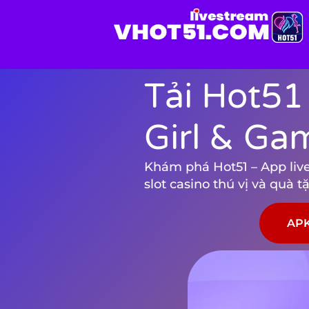
Tải Hot51
Girl & Ga
Khám phá Hot51 – App live 
slot casino thú vị và quà 
APK