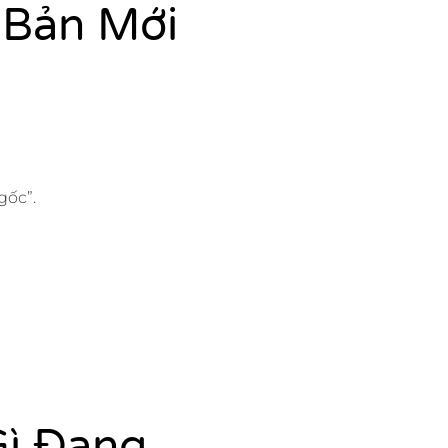
 Bản Mới
gốc”.
Gì Đang