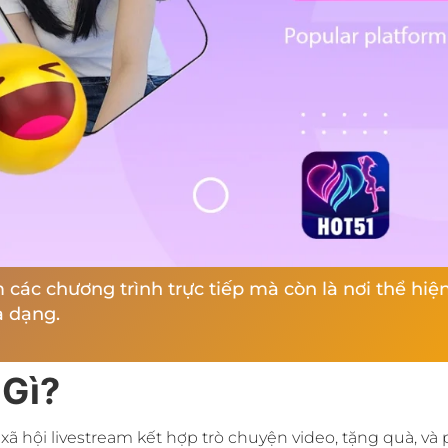
m các chương trình trực tiếp mà còn là nơi thể hi
a dạng.
 Gì?
 hội livestream kết hợp trò chuyện video, tặng quà, và