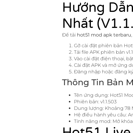
Hướng Dẫn
Nhất (v1.1
Để tải
hot51 mod apk terbaru
Gỡ cài đặt phiên bản Hot
Tải file APK phiên bản v1.
Vào cài đặt điện thoại, 
Cài đặt APK và mở ứng d
Đăng nhập hoặc đăng ký 
Thông Tin Bản M
Tên ứng dụng: Hot51 Mo
Phiên bản: v1.1.503
Dung lượng: Khoảng 78
Hệ điều hành yêu cầu: An
Tính năng mod: Mở khóa 
Hot51 Live