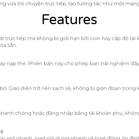
 vừa trò chuyện trực tiếp, tạo tương tác như một mạng 
Features
 trực tiếp mà không bị giới hạn bởi coin hay cấp độ tài 
óa sẵn.
ay nạp thẻ. Phiên bản này cho phép bạn trải nghiệm đầ
 bỏ. Giao diện trở nên sạch sẽ, không bị gián đoạn trong
 nhanh chóng hoặc đăng nhập bằng tài khoản phụ, không
mà
úp mở nhanh, load nội dung nhanh và hoạt động ổn định 