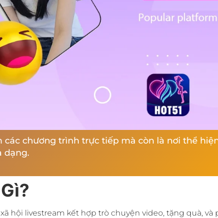
m các chương trình trực tiếp mà còn là nơi thể hi
a dạng.
 Gì?
 hội livestream kết hợp trò chuyện video, tặng quà, và