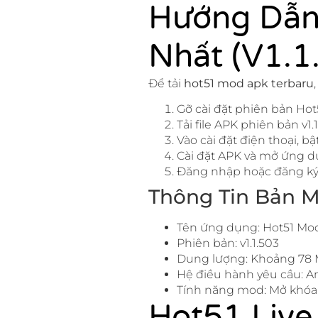
Hướng Dẫn
Nhất (v1.1
Để tải
hot51 mod apk terbaru
Gỡ cài đặt phiên bản Hot
Tải file APK phiên bản v1.
Vào cài đặt điện thoại, 
Cài đặt APK và mở ứng d
Đăng nhập hoặc đăng ký 
Thông Tin Bản M
Tên ứng dụng: Hot51 Mo
Phiên bản: v1.1.503
Dung lượng: Khoảng 78
Hệ điều hành yêu cầu: An
Tính năng mod: Mở khóa 
Hot51 Live