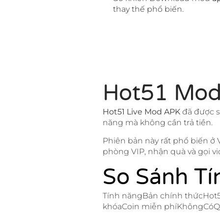
thay thế phổ biến.
Hot51 Mod
Hot51 Live Mod APK
đã được s
năng mà không cần trả tiền.
Phiên bản này rất phổ biến ở
phòng VIP, nhận quà và gọi vi
So Sánh Tí
Tính năngBản chính thứcHot5
khóaCoin miễn phíKhôngCóQ