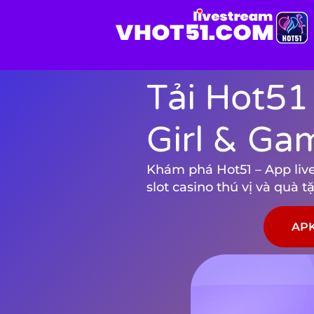
Tải Hot51
Girl & Ga
Khám phá Hot51 – App live 
slot casino thú vị và quà 
APK