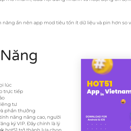
năng ẩn nên app mod tiêu tốn ít dữ liệu và pin hơn so v
 Năng
ọi lúc
o trực tiếp
ảo
iêng tư
 và phần thưởng
tính năng nâng cao, người
ng ký VIP. Đây chính là lý
pk
hot51 trở thành lựa chọn