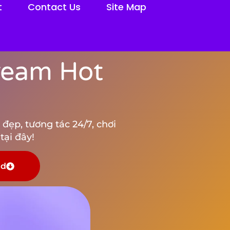
t
Contact Us
Site Map
tream Hot
đẹp, tương tác 24/7, chơi
tại đây!
ad