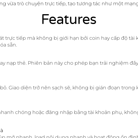
 vừa trò chuyện trực tiếp, tạo tương tác như một mạng 
Features
 trực tiếp mà không bị giới hạn bởi coin hay cấp độ tài 
óa sẵn.
ay nạp thẻ. Phiên bản này cho phép bạn trải nghiệm đầ
 bỏ. Giao diện trở nên sạch sẽ, không bị gián đoạn trong
 nhanh chóng hoặc đăng nhập bằng tài khoản phụ, không
mà
úp mở nhanh, load nội dung nhanh và hoạt động ổn định 