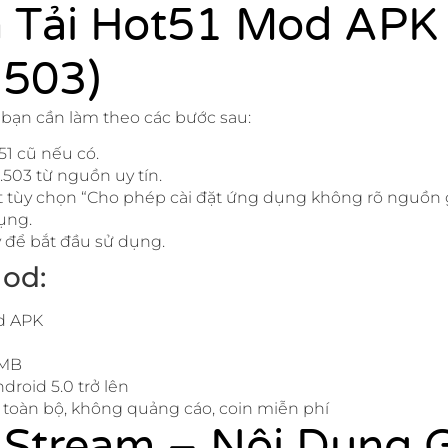
 Tải Hot51 Mod APK
.503)
, bạn cần làm theo các bước sau:
51 cũ nếu có.
1.503 từ nguồn uy tín.
bật tùy chọn “Cho phép cài đặt ứng dụng không rõ nguồn 
ụng.
để bắt đầu sử dụng.
od:
d APK
 MB
droid 5.0 trở lên
toàn bộ, không quảng cáo, coin miễn phí
 Stream – Nội Dung 