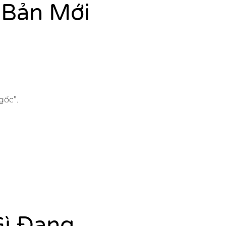
 Bản Mới
gốc”.
Gì Đang