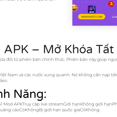
 APK – Mở Khóa Tất
ửa đổi từ phiên bản chính thức. Phiên bản này giúp ngư
 Việt Nam và các nước xung quanh. Nó không cần nạp tiề
deo.
nh Năng:
1 Mod APKTruy cập live streamGiới hạnKhông giới hạn
uảng cáoCóKhôngBị giới hạn quốc giaCóKhông