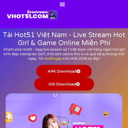
Tải Hot51 Việt Nam - Live Stream Hot
Girl & Game Online Miễn Phí
Khám phá Hot51 – App live stream số 1 Việt Nam với hàng ngàn hot girl
xinh đẹp, tương tác 24/7, chơi slot casino thú vị và quà tặng khủng mỗi
ngày. Tải
Hot51 app
mới nhất 2026 tại đây!
APK Download
IOS Download