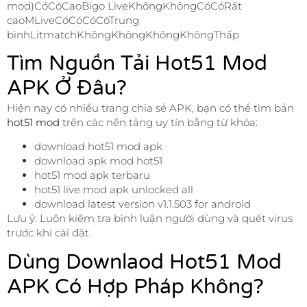
mod)CóCóCaoBigo LiveKhôngKhôngCóCóRất
caoMLiveCóCóCóCóTrung
bìnhLitmatchKhôngKhôngKhôngKhôngThấp
Tìm Nguồn Tải Hot51 Mod
APK Ở Đâu?
Hiện nay có nhiều trang chia sẻ APK, bạn có thể tìm bản
hot51 mod
trên các nền tảng uy tín bằng từ khóa:
download hot51 mod apk
download apk mod hot51
hot51 mod apk terbaru
hot51 live mod apk unlocked all
download latest version v1.1.503 for android
Lưu ý: Luôn kiểm tra bình luận người dùng và quét virus
trước khi cài đặt.
Dùng Downlaod Hot51 Mod
APK Có Hợp Pháp Không?