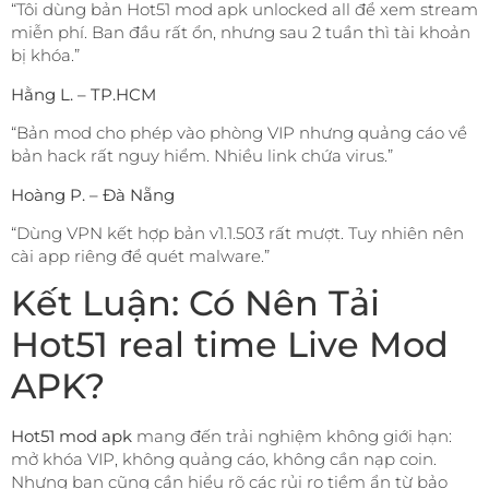
“Tôi dùng bản Hot51 mod apk unlocked all để xem stream
miễn phí. Ban đầu rất ổn, nhưng sau 2 tuần thì tài khoản
bị khóa.”
Hằng L. – TP.HCM
“Bản mod cho phép vào phòng VIP nhưng quảng cáo về
bản hack rất nguy hiểm. Nhiều link chứa virus.”
Hoàng P. – Đà Nẵng
“Dùng VPN kết hợp bản v1.1.503 rất mượt. Tuy nhiên nên
cài app riêng để quét malware.”
Kết Luận: Có Nên Tải
Hot51 real time Live Mod
APK?
Hot51 mod apk
mang đến trải nghiệm không giới hạn:
mở khóa VIP, không quảng cáo, không cần nạp coin.
Nhưng bạn cũng cần hiểu rõ các rủi ro tiềm ẩn từ bảo