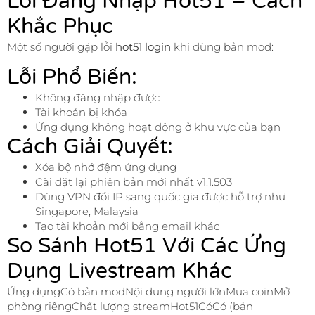
Lỗi Đăng Nhập Hot51 – Cách
Khắc Phục
Một số người gặp lỗi
hot51 login
khi dùng bản mod:
Lỗi Phổ Biến:
Không đăng nhập được
Tài khoản bị khóa
Ứng dụng không hoạt động ở khu vực của bạn
Cách Giải Quyết:
Xóa bộ nhớ đệm ứng dụng
Cài đặt lại phiên bản mới nhất v1.1.503
Dùng VPN đổi IP sang quốc gia được hỗ trợ như
Singapore, Malaysia
Tạo tài khoản mới bằng email khác
So Sánh Hot51 Với Các Ứng
Dụng Livestream Khác
Ứng dụngCó bản modNội dung người lớnMua coinMở
phòng riêngChất lượng streamHot51CóCó (bản