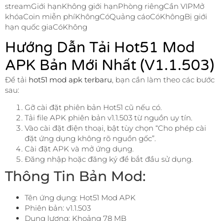
streamGiới hạnKhông giới hạnPhòng riêngCần VIPMở
khóaCoin miễn phíKhôngCóQuảng cáoCóKhôngBị giới
hạn quốc giaCóKhông
Hướng Dẫn Tải Hot51 Mod
APK Bản Mới Nhất (v1.1.503)
Để tải
hot51 mod apk terbaru
, bạn cần làm theo các bước
sau:
Gỡ cài đặt phiên bản Hot51 cũ nếu có.
Tải file APK phiên bản v1.1.503 từ nguồn uy tín.
Vào cài đặt điện thoại, bật tùy chọn “Cho phép cài
đặt ứng dụng không rõ nguồn gốc”.
Cài đặt APK và mở ứng dụng.
Đăng nhập hoặc đăng ký để bắt đầu sử dụng.
Thông Tin Bản Mod:
Tên ứng dụng: Hot51 Mod APK
Phiên bản: v1.1.503
Dung lượng: Khoảng 78 MB