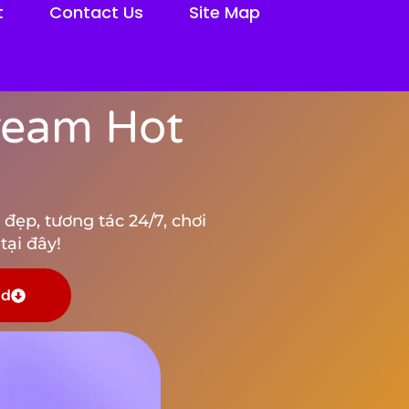
t
Contact Us
Site Map
tream Hot
đẹp, tương tác 24/7, chơi
tại đây!
ad