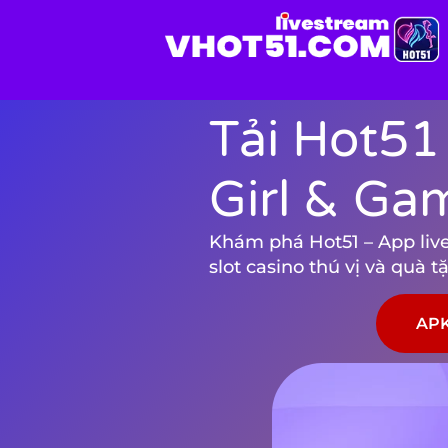
Tải Hot51
Girl & Ga
Khám phá Hot51 – App live 
slot casino thú vị và quà 
APK