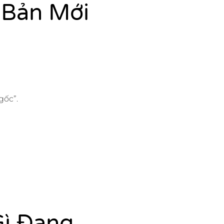
 Bản Mới
gốc”.
Gì Đang