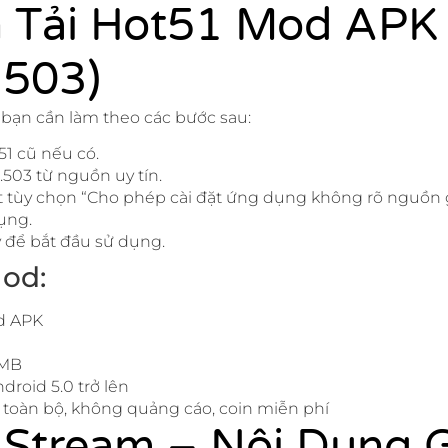
 Tải Hot51 Mod APK
.503)
, bạn cần làm theo các bước sau:
51 cũ nếu có.
1.503 từ nguồn uy tín.
bật tùy chọn “Cho phép cài đặt ứng dụng không rõ nguồn 
ụng.
để bắt đầu sử dụng.
od:
d APK
 MB
droid 5.0 trở lên
toàn bộ, không quảng cáo, coin miễn phí
 Stream – Nội Dung 