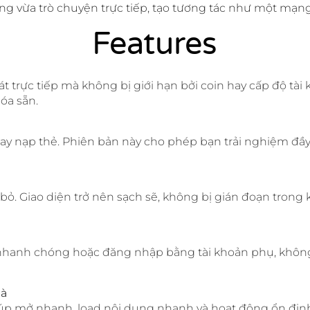
 vừa trò chuyện trực tiếp, tạo tương tác như một mạng 
Features
 trực tiếp mà không bị giới hạn bởi coin hay cấp độ tài 
óa sẵn.
ay nạp thẻ. Phiên bản này cho phép bạn trải nghiệm đầ
 bỏ. Giao diện trở nên sạch sẽ, không bị gián đoạn trong
 nhanh chóng hoặc đăng nhập bằng tài khoản phụ, không
mà
úp mở nhanh, load nội dung nhanh và hoạt động ổn định 