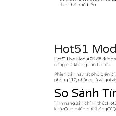
thay thế phổ biến.
Hot51 Mod
Hot51 Live Mod APK
đã được s
năng mà không cần trả tiền.
Phiên bản này rất phổ biến ở
phòng VIP, nhận quà và gọi vi
So Sánh Tí
Tính năngBản chính thứcHot5
khóaCoin miễn phíKhôngCóQ