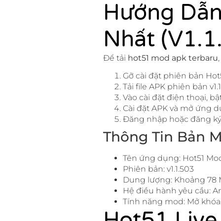
Hướng Dẫn
Nhất (v1.1
Để tải
hot51 mod apk terbaru
Gỡ cài đặt phiên bản Hot
Tải file APK phiên bản v1.
Vào cài đặt điện thoại, 
Cài đặt APK và mở ứng d
Đăng nhập hoặc đăng ký 
Thông Tin Bản M
Tên ứng dụng: Hot51 Mo
Phiên bản: v1.1.503
Dung lượng: Khoảng 78
Hệ điều hành yêu cầu: An
Tính năng mod: Mở khóa 
Hot51 Live