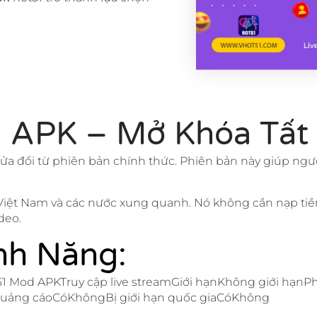
 APK – Mở Khóa Tất
ửa đổi từ phiên bản chính thức. Phiên bản này giúp ngư
 Việt Nam và các nước xung quanh. Nó không cần nạp tiề
deo.
nh Năng:
1 Mod APKTruy cập live streamGiới hạnKhông giới hạn
uảng cáoCóKhôngBị giới hạn quốc giaCóKhông