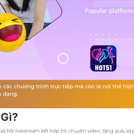
m các chương trình trực tiếp mà còn là nơi thể hi
a dạng.
 Gì?
 hội livestream kết hợp trò chuyện video, tặng quà, và