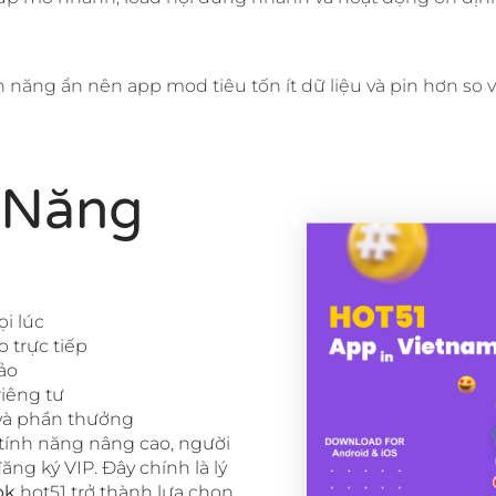
năng ẩn nên app mod tiêu tốn ít dữ liệu và pin hơn so v
 Năng
ọi lúc
o trực tiếp
ảo
iêng tư
 và phần thưởng
tính năng nâng cao, người
ng ký VIP. Đây chính là lý
pk
hot51 trở thành lựa chọn