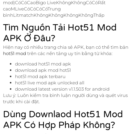
mod)CóCóCaoBigo LiveKhôngKhôngCóCóRất
caoMLiveCóCóCóCóTrung
bìnhLitmatchKhôngKhôngKhôngKhôngThấp
Tìm Nguồn Tải Hot51 Mod
APK Ở Đâu?
Hiện nay có nhiều trang chia sẻ APK, bạn có thể tìm bản
hot51 mod
trên các nền tảng uy tín bằng từ khóa:
download hot51 mod apk
download apk mod hot51
hot51 mod apk terbaru
hot51 live mod apk unlocked all
download latest version v1.1.503 for android
Lưu ý: Luôn kiểm tra bình luận người dùng và quét virus
trước khi cài đặt.
Dùng Downlaod Hot51 Mod
APK Có Hợp Pháp Không?