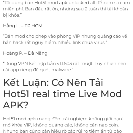
“Tôi dùng bản Hot51 mod apk unlocked all để xem stream
miễn phí. Ban đầu rất ổn, nhưng sau 2 tuần thì tài khoản
bị khóa.”
Hằng L. – TP.HCM
“Bản mod cho phép vào phòng VIP nhưng quảng cáo về
bản hack rất nguy hiểm. Nhiều link chứa virus.”
Hoàng P. – Đà Nẵng
“Dùng VPN kết hợp bản v1.1.503 rất mượt. Tuy nhiên nên
cài app riêng để quét malware.”
Kết Luận: Có Nên Tải
Hot51 real time Live Mod
APK?
Hot51 mod apk
mang đến trải nghiệm không giới hạn:
mở khóa VIP, không quảng cáo, không cần nạp coin.
Nhưng bạn cũng cần hiểu rõ các rủi ro tiềm ẩn từ bảo