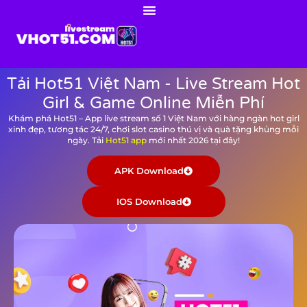
Tải Hot51 Việt Nam - Live Stream Hot
Girl & Game Online Miễn Phí
Khám phá Hot51 – App live stream số 1 Việt Nam với hàng ngàn hot girl
xinh đẹp, tương tác 24/7, chơi slot casino thú vị và quà tặng khủng mỗi
ngày. Tải
Hot51 app
mới nhất 2026 tại đây!
APK Download
IOS Download