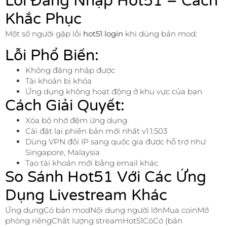
Lỗi Đăng Nhập Hot51 – Cách
Khắc Phục
Một số người gặp lỗi
hot51 login
khi dùng bản mod:
Lỗi Phổ Biến:
Không đăng nhập được
Tài khoản bị khóa
Ứng dụng không hoạt động ở khu vực của bạn
Cách Giải Quyết:
Xóa bộ nhớ đệm ứng dụng
Cài đặt lại phiên bản mới nhất v1.1.503
Dùng VPN đổi IP sang quốc gia được hỗ trợ như
Singapore, Malaysia
Tạo tài khoản mới bằng email khác
So Sánh Hot51 Với Các Ứng
Dụng Livestream Khác
Ứng dụngCó bản modNội dung người lớnMua coinMở
phòng riêngChất lượng streamHot51CóCó (bản