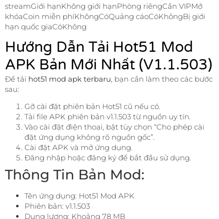
streamGiới hạnKhông giới hạnPhòng riêngCần VIPMở
khóaCoin miễn phíKhôngCóQuảng cáoCóKhôngBị giới
hạn quốc giaCóKhông
Hướng Dẫn Tải Hot51 Mod
APK Bản Mới Nhất (v1.1.503)
Để tải
hot51 mod apk terbaru
, bạn cần làm theo các bước
sau:
Gỡ cài đặt phiên bản Hot51 cũ nếu có.
Tải file APK phiên bản v1.1.503 từ nguồn uy tín.
Vào cài đặt điện thoại, bật tùy chọn “Cho phép cài
đặt ứng dụng không rõ nguồn gốc”.
Cài đặt APK và mở ứng dụng.
Đăng nhập hoặc đăng ký để bắt đầu sử dụng.
Thông Tin Bản Mod:
Tên ứng dụng: Hot51 Mod APK
Phiên bản: v1.1.503
Dung lượng: Khoảng 78 MB