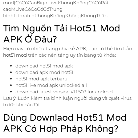
mod)CóCóCaoBigo LiveKhôngKhôngCóCóRất
caoMLiveCóCóCóCóTrung
bìnhLitmatchKhôngKhôngKhôngKhôngThấp
Tìm Nguồn Tải Hot51 Mod
APK Ở Đâu?
Hiện nay có nhiều trang chia sẻ APK, bạn có thể tìm bản
hot51 mod
trên các nền tảng uy tín bằng từ khóa:
download hot51 mod apk
download apk mod hot51
hot51 mod apk terbaru
hot51 live mod apk unlocked all
download latest version v1.1.503 for android
Lưu ý: Luôn kiểm tra bình luận người dùng và quét virus
trước khi cài đặt.
Dùng Downlaod Hot51 Mod
APK Có Hợp Pháp Không?