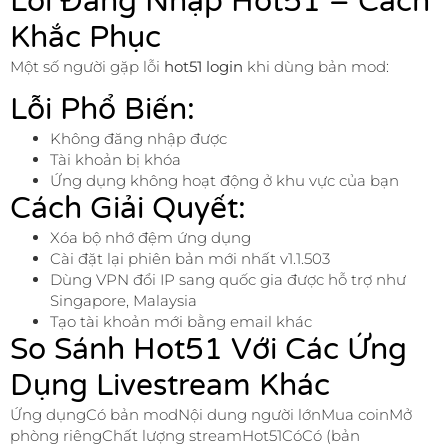
Lỗi Đăng Nhập Hot51 – Cách
Khắc Phục
Một số người gặp lỗi
hot51 login
khi dùng bản mod:
Lỗi Phổ Biến:
Không đăng nhập được
Tài khoản bị khóa
Ứng dụng không hoạt động ở khu vực của bạn
Cách Giải Quyết:
Xóa bộ nhớ đệm ứng dụng
Cài đặt lại phiên bản mới nhất v1.1.503
Dùng VPN đổi IP sang quốc gia được hỗ trợ như
Singapore, Malaysia
Tạo tài khoản mới bằng email khác
So Sánh Hot51 Với Các Ứng
Dụng Livestream Khác
Ứng dụngCó bản modNội dung người lớnMua coinMở
phòng riêngChất lượng streamHot51CóCó (bản