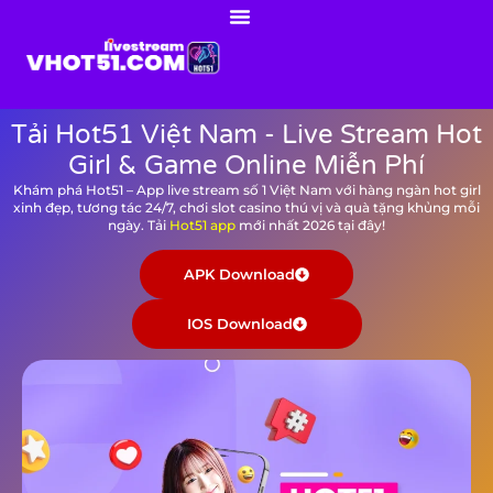
Tải Hot51 Việt Nam - Live Stream Hot
Girl & Game Online Miễn Phí
Khám phá Hot51 – App live stream số 1 Việt Nam với hàng ngàn hot girl
xinh đẹp, tương tác 24/7, chơi slot casino thú vị và quà tặng khủng mỗi
ngày. Tải
Hot51 app
mới nhất 2026 tại đây!
APK Download
IOS Download