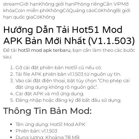
streamGiới hạnKhông giới hạnPhòng riêngCần VIPMở
khóaCoin miễn phíKhôngCóQuảng cáoCóKhôngBị giới
hạn quốc giaCóKhông
Hướng Dẫn Tải Hot51 Mod
APK Bản Mới Nhất (v1.1.503)
Để tải
hot51 mod apk terbaru
, bạn cần làm theo các bước
sau:
Gỡ cài đặt phiên bản Hot51 cũ nếu có.
Tải file APK phiên bản v1.1.503 từ nguồn uy tín.
Vào cài đặt điện thoại, bật tùy chọn “Cho phép cài
đặt ứng dụng không rõ nguồn gốc”.
Cài đặt APK và mở ứng dụng.
Đăng nhập hoặc đăng ký để bắt đầu sử dụng.
Thông Tin Bản Mod:
Tên ứng dụng: Hot51 Mod APK
Phiên bản: v1.1.503
Dung lượng: Khoảng 78 MB