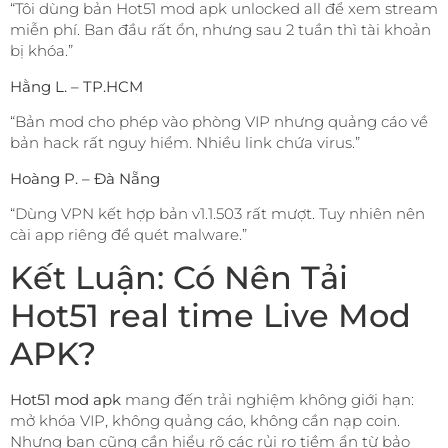
“Tôi dùng bản Hot51 mod apk unlocked all để xem stream
miễn phí. Ban đầu rất ổn, nhưng sau 2 tuần thì tài khoản
bị khóa.”
Hằng L. – TP.HCM
“Bản mod cho phép vào phòng VIP nhưng quảng cáo về
bản hack rất nguy hiểm. Nhiều link chứa virus.”
Hoàng P. – Đà Nẵng
“Dùng VPN kết hợp bản v1.1.503 rất mượt. Tuy nhiên nên
cài app riêng để quét malware.”
Kết Luận: Có Nên Tải
Hot51 real time Live Mod
APK?
Hot51 mod apk
mang đến trải nghiệm không giới hạn:
mở khóa VIP, không quảng cáo, không cần nạp coin.
Nhưng bạn cũng cần hiểu rõ các rủi ro tiềm ẩn từ bảo