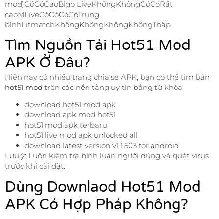
mod)CóCóCaoBigo LiveKhôngKhôngCóCóRất
caoMLiveCóCóCóCóTrung
bìnhLitmatchKhôngKhôngKhôngKhôngThấp
Tìm Nguồn Tải Hot51 Mod
APK Ở Đâu?
Hiện nay có nhiều trang chia sẻ APK, bạn có thể tìm bản
hot51 mod
trên các nền tảng uy tín bằng từ khóa:
download hot51 mod apk
download apk mod hot51
hot51 mod apk terbaru
hot51 live mod apk unlocked all
download latest version v1.1.503 for android
Lưu ý: Luôn kiểm tra bình luận người dùng và quét virus
trước khi cài đặt.
Dùng Downlaod Hot51 Mod
APK Có Hợp Pháp Không?