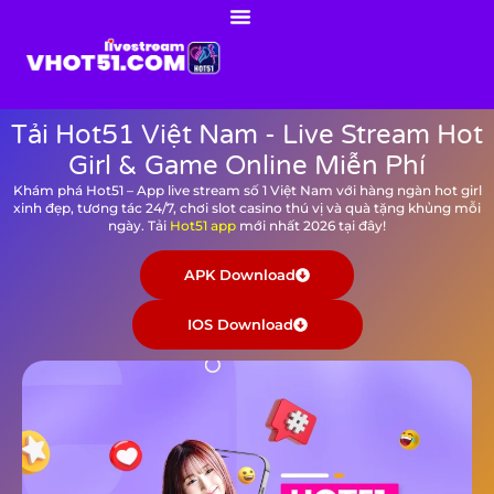
Tải Hot51 Việt Nam - Live Stream Hot
Girl & Game Online Miễn Phí
Khám phá Hot51 – App live stream số 1 Việt Nam với hàng ngàn hot girl
xinh đẹp, tương tác 24/7, chơi slot casino thú vị và quà tặng khủng mỗi
ngày. Tải
Hot51 app
mới nhất 2026 tại đây!
APK Download
IOS Download