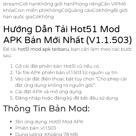
streamGiới hạnKhông giới hạnPhòng riêngCần VIPMở
khóaCoin miễn phíKhôngCóQuảng cáoCóKhôngBị giới
hạn quốc giaCóKhông
Hướng Dẫn Tải Hot51 Mod
APK Bản Mới Nhất (v1.1.503)
Để tải
hot51 mod apk terbaru
, bạn cần làm theo các bước
sau:
Gỡ cài đặt phiên bản Hot51 cũ nếu có.
Tải file APK phiên bản v1.1.503 từ nguồn uy tín.
Vào cài đặt điện thoại, bật tùy chọn “Cho phép cài
đặt ứng dụng không rõ nguồn gốc”.
Cài đặt APK và mở ứng dụng.
Đăng nhập hoặc đăng ký để bắt đầu sử dụng.
Thông Tin Bản Mod:
Tên ứng dụng: Hot51 Mod APK
Phiên bản: v1.1.503
Dung lượng: Khoảng 78 MB