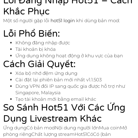
Lỗi Đăng Nhập Hot51 – Cách
Khắc Phục
Một số người gặp lỗi
hot51 login
khi dùng bản mod:
Lỗi Phổ Biến:
Không đăng nhập được
Tài khoản bị khóa
Ứng dụng không hoạt động ở khu vực của bạn
Cách Giải Quyết:
Xóa bộ nhớ đệm ứng dụng
Cài đặt lại phiên bản mới nhất v1.1.503
Dùng VPN đổi IP sang quốc gia được hỗ trợ như
Singapore, Malaysia
Tạo tài khoản mới bằng email khác
So Sánh Hot51 Với Các Ứng
Dụng Livestream Khác
Ứng dụngCó bản modNội dung người lớnMua coinMở
phòng riêngChất lượng streamHot51CóCó (bản