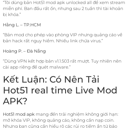
“Tôi dùng bản Hot51 mod apk unlocked all để xem stream
miễn phí. Ban đầu rất ổn, nhưng sau 2 tuần thì tài khoản
bị khóa.”
Hằng L. – TP.HCM
“Bản mod cho phép vào phòng VIP nhưng quảng cáo về
bản hack rất nguy hiểm. Nhiều link chứa virus.”
Hoàng P. – Đà Nẵng
“Dùng VPN kết hợp bản v1.1.503 rất mượt. Tuy nhiên nên
cài app riêng để quét malware.”
Kết Luận: Có Nên Tải
Hot51 real time Live Mod
APK?
Hot51 mod apk
mang đến trải nghiệm không giới hạn:
mở khóa VIP, không quảng cáo, không cần nạp coin.
Nhưng bạn cũng cần hiểu rõ các rủi ro tiềm ẩn từ bảo