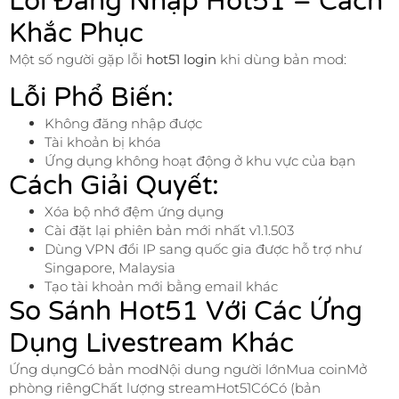
Lỗi Đăng Nhập Hot51 – Cách
Khắc Phục
Một số người gặp lỗi
hot51 login
khi dùng bản mod:
Lỗi Phổ Biến:
Không đăng nhập được
Tài khoản bị khóa
Ứng dụng không hoạt động ở khu vực của bạn
Cách Giải Quyết:
Xóa bộ nhớ đệm ứng dụng
Cài đặt lại phiên bản mới nhất v1.1.503
Dùng VPN đổi IP sang quốc gia được hỗ trợ như
Singapore, Malaysia
Tạo tài khoản mới bằng email khác
So Sánh Hot51 Với Các Ứng
Dụng Livestream Khác
Ứng dụngCó bản modNội dung người lớnMua coinMở
phòng riêngChất lượng streamHot51CóCó (bản