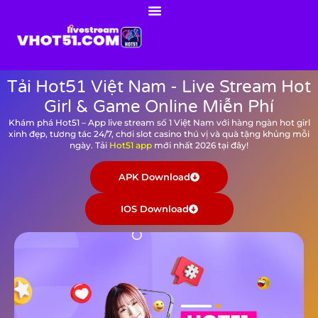
Tải Hot51 Việt Nam - Live Stream Hot
Girl & Game Online Miễn Phí
Khám phá Hot51 – App live stream số 1 Việt Nam với hàng ngàn hot girl
xinh đẹp, tương tác 24/7, chơi slot casino thú vị và quà tặng khủng mỗi
ngày. Tải
Hot51 app
mới nhất 2026 tại đây!
APK Download
IOS Download