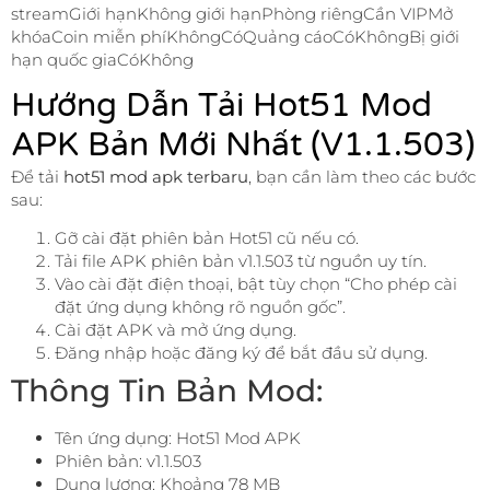
streamGiới hạnKhông giới hạnPhòng riêngCần VIPMở
khóaCoin miễn phíKhôngCóQuảng cáoCóKhôngBị giới
hạn quốc giaCóKhông
Hướng Dẫn Tải Hot51 Mod
APK Bản Mới Nhất (v1.1.503)
Để tải
hot51 mod apk terbaru
, bạn cần làm theo các bước
sau:
Gỡ cài đặt phiên bản Hot51 cũ nếu có.
Tải file APK phiên bản v1.1.503 từ nguồn uy tín.
Vào cài đặt điện thoại, bật tùy chọn “Cho phép cài
đặt ứng dụng không rõ nguồn gốc”.
Cài đặt APK và mở ứng dụng.
Đăng nhập hoặc đăng ký để bắt đầu sử dụng.
Thông Tin Bản Mod:
Tên ứng dụng: Hot51 Mod APK
Phiên bản: v1.1.503
Dung lượng: Khoảng 78 MB