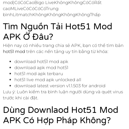
mod)CóCóCaoBigo LiveKhôngKhôngCóCóRất
caoMLiveCóCóCóCóTrung
bìnhLitmatchKhôngKhôngKhôngKhôngThấp
Tìm Nguồn Tải Hot51 Mod
APK Ở Đâu?
Hiện nay có nhiều trang chia sẻ APK, bạn có thể tìm bản
hot51 mod
trên các nền tảng uy tín bằng từ khóa:
download hot51 mod apk
download apk mod hot51
hot51 mod apk terbaru
hot51 live mod apk unlocked all
download latest version v1.1.503 for android
Lưu ý: Luôn kiểm tra bình luận người dùng và quét virus
trước khi cài đặt.
Dùng Downlaod Hot51 Mod
APK Có Hợp Pháp Không?