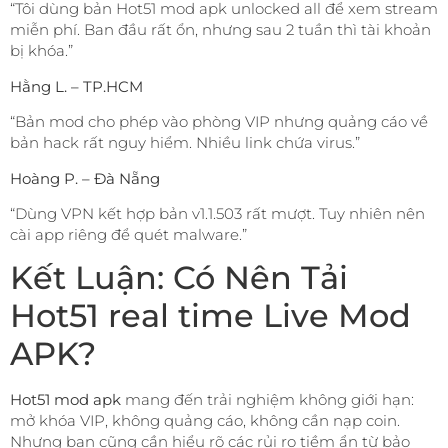
“Tôi dùng bản Hot51 mod apk unlocked all để xem stream
miễn phí. Ban đầu rất ổn, nhưng sau 2 tuần thì tài khoản
bị khóa.”
Hằng L. – TP.HCM
“Bản mod cho phép vào phòng VIP nhưng quảng cáo về
bản hack rất nguy hiểm. Nhiều link chứa virus.”
Hoàng P. – Đà Nẵng
“Dùng VPN kết hợp bản v1.1.503 rất mượt. Tuy nhiên nên
cài app riêng để quét malware.”
Kết Luận: Có Nên Tải
Hot51 real time Live Mod
APK?
Hot51 mod apk
mang đến trải nghiệm không giới hạn:
mở khóa VIP, không quảng cáo, không cần nạp coin.
Nhưng bạn cũng cần hiểu rõ các rủi ro tiềm ẩn từ bảo