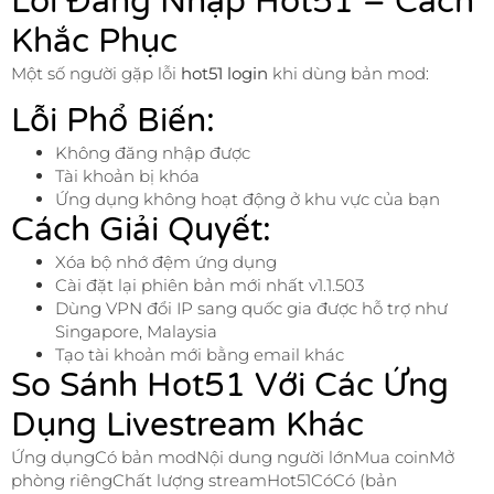
Lỗi Đăng Nhập Hot51 – Cách
Khắc Phục
Một số người gặp lỗi
hot51 login
khi dùng bản mod:
Lỗi Phổ Biến:
Không đăng nhập được
Tài khoản bị khóa
Ứng dụng không hoạt động ở khu vực của bạn
Cách Giải Quyết:
Xóa bộ nhớ đệm ứng dụng
Cài đặt lại phiên bản mới nhất v1.1.503
Dùng VPN đổi IP sang quốc gia được hỗ trợ như
Singapore, Malaysia
Tạo tài khoản mới bằng email khác
So Sánh Hot51 Với Các Ứng
Dụng Livestream Khác
Ứng dụngCó bản modNội dung người lớnMua coinMở
phòng riêngChất lượng streamHot51CóCó (bản