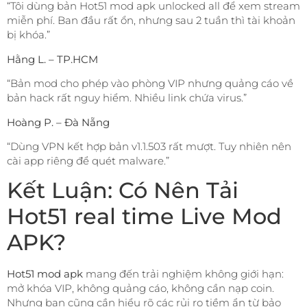
“Tôi dùng bản Hot51 mod apk unlocked all để xem stream
miễn phí. Ban đầu rất ổn, nhưng sau 2 tuần thì tài khoản
bị khóa.”
Hằng L. – TP.HCM
“Bản mod cho phép vào phòng VIP nhưng quảng cáo về
bản hack rất nguy hiểm. Nhiều link chứa virus.”
Hoàng P. – Đà Nẵng
“Dùng VPN kết hợp bản v1.1.503 rất mượt. Tuy nhiên nên
cài app riêng để quét malware.”
Kết Luận: Có Nên Tải
Hot51 real time Live Mod
APK?
Hot51 mod apk
mang đến trải nghiệm không giới hạn:
mở khóa VIP, không quảng cáo, không cần nạp coin.
Nhưng bạn cũng cần hiểu rõ các rủi ro tiềm ẩn từ bảo