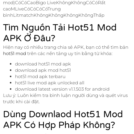
mod)CóCóCaoBigo LiveKhôngKhôngCóCóRất
caoMLiveCóCóCóCóTrung
bìnhLitmatchKhôngKhôngKhôngKhôngThấp
Tìm Nguồn Tải Hot51 Mod
APK Ở Đâu?
Hiện nay có nhiều trang chia sẻ APK, bạn có thể tìm bản
hot51 mod
trên các nền tảng uy tín bằng từ khóa:
download hot51 mod apk
download apk mod hot51
hot51 mod apk terbaru
hot51 live mod apk unlocked all
download latest version v1.1.503 for android
Lưu ý: Luôn kiểm tra bình luận người dùng và quét virus
trước khi cài đặt.
Dùng Downlaod Hot51 Mod
APK Có Hợp Pháp Không?