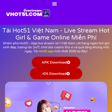
Tải Hot51 Việt Nam - Live Stream Hot
Girl & Game Online Miễn Phí
Khám phá Hot51 – App live stream số 1 Việt Nam với hàng ngàn hot girl
xinh đẹp, tương tác 24/7, chơi slot casino thú vị và quà tặng khủng mỗi
ngày. Tải
Hot51 app
mới nhất 2026 tại đây!
APK Download
IOS Download