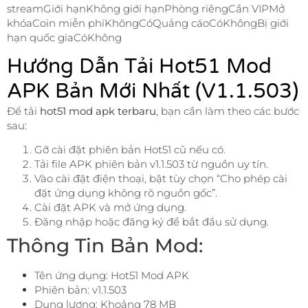
streamGiới hạnKhông giới hạnPhòng riêngCần VIPMở
khóaCoin miễn phíKhôngCóQuảng cáoCóKhôngBị giới
hạn quốc giaCóKhông
Hướng Dẫn Tải Hot51 Mod
APK Bản Mới Nhất (v1.1.503)
Để tải
hot51 mod apk terbaru
, bạn cần làm theo các bước
sau:
Gỡ cài đặt phiên bản Hot51 cũ nếu có.
Tải file APK phiên bản v1.1.503 từ nguồn uy tín.
Vào cài đặt điện thoại, bật tùy chọn “Cho phép cài
đặt ứng dụng không rõ nguồn gốc”.
Cài đặt APK và mở ứng dụng.
Đăng nhập hoặc đăng ký để bắt đầu sử dụng.
Thông Tin Bản Mod:
Tên ứng dụng: Hot51 Mod APK
Phiên bản: v1.1.503
Dung lượng: Khoảng 78 MB